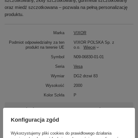
szczotkowany, złoty szczotkowany, gunmetal szczotkowany
oraz miedź szczotkowana – pozwala na pełną personalizację
produktu.
Marka
VIXOR
Podmiot odpowiedzialny za ten
VIXOR POLSKA Sp. z
produkt na terenie UE
o.o.
Więcej
Symbol
N09-06830-01-01
Seria
Vesa
Wymiar
DG2 drzwi 83
Wysokość
2000
Kolor Szkła
P
Potrzebujesz pomocy? Masz pytania?
Zadaj pytanie a my odpowiemy niezwłocznie,
Konfiguracja zgód
Zadaj pytanie
najciekawsze pytania i odpowiedzi publikując
dla innych.
Wykorzystujemy pliki cookies do prawidłowego działania