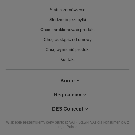
Status zamówienia
Śledzenie przesyłki
Chcę zareklamować produkt
Chcę odstąpić od umowy
Chcę wymienić produkt
Kontakt
Konto
Regulaminy
DES Concept
W sklepie prezentujemy ceny brutto (z VAT).
Stawki VAT dla konsumentów z
kraju:
Polska
.