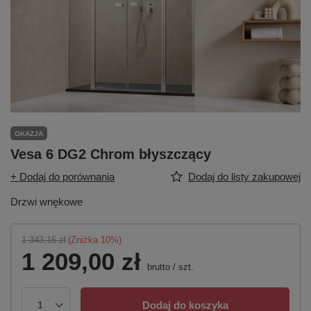
OKAZJA
Vesa 6 DG2 Chrom błyszczący
+ Dodaj do porównania
Dodaj do listy zakupowej
Drzwi wnękowe
1 343,16 zł
(Zniżka
10
%)
1 209,00 zł
brutto
/
szt.
Dodaj do koszyka