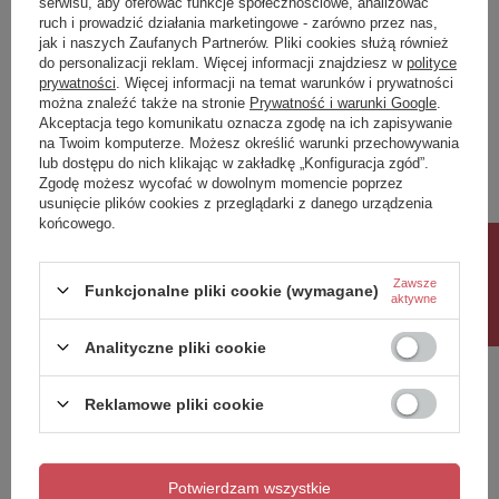
serwisu, aby oferować funkcje społecznościowe, analizować
ruch i prowadzić działania marketingowe - zarówno przez nas,
Napisz swoją opinię
jak i naszych Zaufanych Partnerów. Pliki cookies służą również
do personalizacji reklam. Więcej informacji znajdziesz w
polityce
prywatności
. Więcej informacji na temat warunków i prywatności
można znaleźć także na stronie
Prywatność i warunki Google
.
Twoja ocena:
Akceptacja tego komunikatu oznacza zgodę na ich zapisywanie
5/5
na Twoim komputerze. Możesz określić warunki przechowywania
lub dostępu do nich klikając w zakładkę „Konfiguracja zgód”.
Zgodę możesz wycofać w dowolnym momencie poprzez
usunięcie plików cookies z przeglądarki z danego urządzenia
Treść twojej opinii
końcowego.
Rabat 10%
Zawsze
Funkcjonalne pliki cookie (wymagane)
aktywne
Dodaj własne zdjęcie produktu:
Analityczne pliki cookie
Reklamowe pliki cookie
Twoje imię
Potwierdzam wszystkie