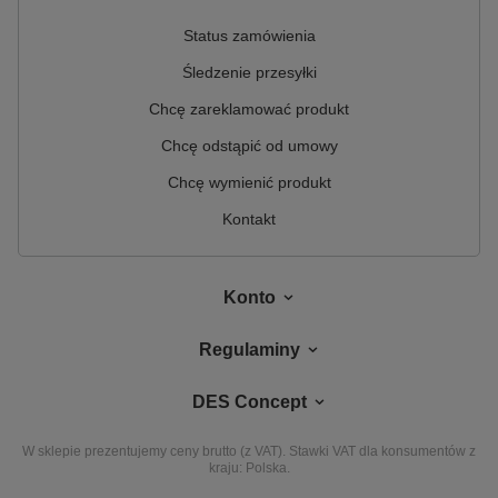
Status zamówienia
Śledzenie przesyłki
Chcę zareklamować produkt
Chcę odstąpić od umowy
Chcę wymienić produkt
Kontakt
Konto
Regulaminy
DES Concept
W sklepie prezentujemy ceny brutto (z VAT).
Stawki VAT dla konsumentów z
kraju:
Polska
.