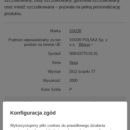
szczotkowany, złoty szczotkowany, gunmetal szczotkowany
oraz miedź szczotkowana – pozwala na pełną personalizację
produktu.
Marka
VIXOR
Podmiot odpowiedzialny za ten
VIXOR POLSKA Sp. z
produkt na terenie UE
o.o.
Więcej
Symbol
N09-63770-01-01
Seria
Vesa
Wymiar
DG2 ścianki 77
Wysokość
2000
Kolor Szkła
P
Potrzebujesz pomocy? Masz pytania?
Zadaj pytanie a my odpowiemy niezwłocznie,
Konfiguracja zgód
Zadaj pytanie
najciekawsze pytania i odpowiedzi publikując
dla innych.
Wykorzystujemy pliki cookies do prawidłowego działania