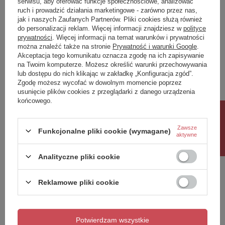
serwisu, aby oferować funkcje społecznościowe, analizować
ruch i prowadzić działania marketingowe - zarówno przez nas,
Napisz swoją opinię
jak i naszych Zaufanych Partnerów. Pliki cookies służą również
do personalizacji reklam. Więcej informacji znajdziesz w
polityce
prywatności
. Więcej informacji na temat warunków i prywatności
można znaleźć także na stronie
Prywatność i warunki Google
.
Twoja ocena:
Akceptacja tego komunikatu oznacza zgodę na ich zapisywanie
5/5
na Twoim komputerze. Możesz określić warunki przechowywania
lub dostępu do nich klikając w zakładkę „Konfiguracja zgód”.
Zgodę możesz wycofać w dowolnym momencie poprzez
usunięcie plików cookies z przeglądarki z danego urządzenia
Treść twojej opinii
końcowego.
Rabat 10%
Zawsze
Funkcjonalne pliki cookie (wymagane)
aktywne
Dodaj własne zdjęcie produktu:
Analityczne pliki cookie
Reklamowe pliki cookie
Twoje imię
Potwierdzam wszystkie