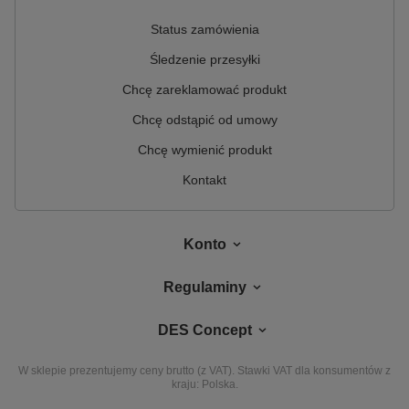
Status zamówienia
Śledzenie przesyłki
Chcę zareklamować produkt
Chcę odstąpić od umowy
Chcę wymienić produkt
Kontakt
Konto
Regulaminy
DES Concept
W sklepie prezentujemy ceny brutto (z VAT).
Stawki VAT dla konsumentów z
kraju:
Polska
.