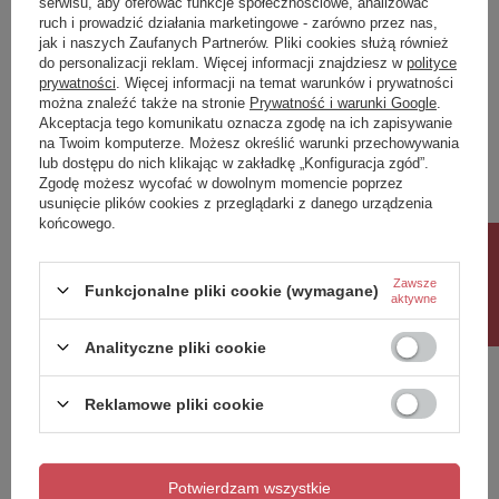
serwisu, aby oferować funkcje społecznościowe, analizować
ruch i prowadzić działania marketingowe - zarówno przez nas,
Napisz swoją opinię
jak i naszych Zaufanych Partnerów. Pliki cookies służą również
do personalizacji reklam. Więcej informacji znajdziesz w
polityce
prywatności
. Więcej informacji na temat warunków i prywatności
można znaleźć także na stronie
Prywatność i warunki Google
.
Twoja ocena:
Akceptacja tego komunikatu oznacza zgodę na ich zapisywanie
5/5
na Twoim komputerze. Możesz określić warunki przechowywania
lub dostępu do nich klikając w zakładkę „Konfiguracja zgód”.
Zgodę możesz wycofać w dowolnym momencie poprzez
usunięcie plików cookies z przeglądarki z danego urządzenia
Treść twojej opinii
końcowego.
Rabat 10%
Zawsze
Funkcjonalne pliki cookie (wymagane)
aktywne
Dodaj własne zdjęcie produktu:
Analityczne pliki cookie
Reklamowe pliki cookie
Twoje imię
Potwierdzam wszystkie