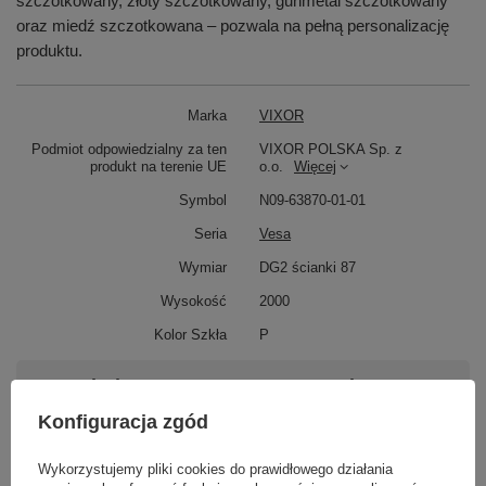
szczotkowany, złoty szczotkowany, gunmetal szczotkowany
oraz miedź szczotkowana – pozwala na pełną personalizację
produktu.
Marka
VIXOR
Podmiot odpowiedzialny za ten
VIXOR POLSKA Sp. z
produkt na terenie UE
o.o.
Więcej
Symbol
N09-63870-01-01
Seria
Vesa
Wymiar
DG2 ścianki 87
Wysokość
2000
Kolor Szkła
P
Potrzebujesz pomocy? Masz pytania?
Zadaj pytanie a my odpowiemy niezwłocznie,
Konfiguracja zgód
Zadaj pytanie
najciekawsze pytania i odpowiedzi publikując
dla innych.
Wykorzystujemy pliki cookies do prawidłowego działania