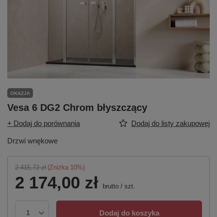
OKAZJA
Vesa 6 DG2 Chrom błyszczący
+ Dodaj do porównania
Dodaj do listy zakupowej
Drzwi wnękowe
2 415,72 zł
(Zniżka
10
%)
2 174,00 zł
brutto
/
szt.
Dodaj do koszyka