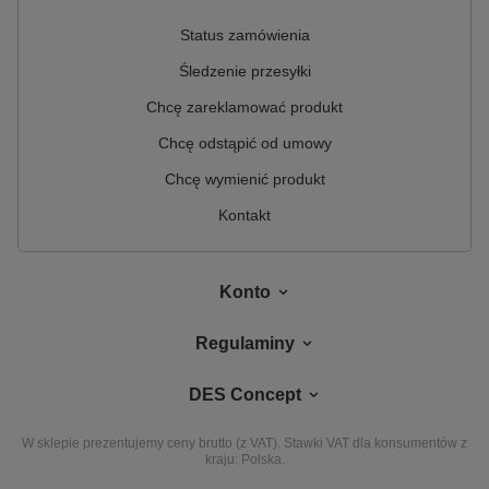
Status zamówienia
Śledzenie przesyłki
Chcę zareklamować produkt
Chcę odstąpić od umowy
Chcę wymienić produkt
Kontakt
Konto
Regulaminy
DES Concept
W sklepie prezentujemy ceny brutto (z VAT).
Stawki VAT dla konsumentów z
kraju:
Polska
.