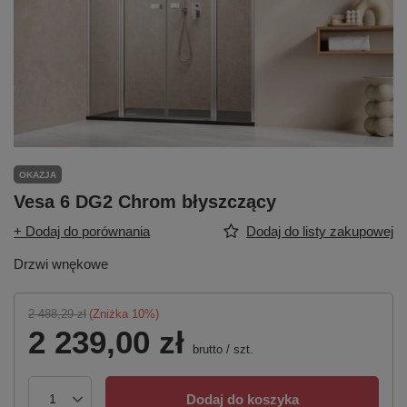
OKAZJA
Vesa 6 DG2 Chrom błyszczący
+ Dodaj do porównania
Dodaj do listy zakupowej
Drzwi wnękowe
2 488,29 zł
(Zniżka
10
%)
2 239,00 zł
brutto
/
szt.
Dodaj do koszyka