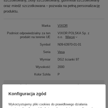
szczotkowany, złoty szczotkowany, gunmetal szczotkowany
oraz miedź szczotkowana – pozwala na pełną personalizację
produktu.
Marka
VIXOR
Podmiot odpowiedzialny za ten
VIXOR POLSKA Sp. z
produkt na terenie UE
o.o.
Więcej
Symbol
N09-63970-01-01
Seria
Vesa
Wymiar
DG2 ścianki 97
Wysokość
2000
Kolor Szkła
P
Potrzebujesz pomocy? Masz pytania?
Zadaj pytanie a my odpowiemy niezwłocznie,
Konfiguracja zgód
Zadaj pytanie
najciekawsze pytania i odpowiedzi publikując
dla innych.
Wykorzystujemy pliki cookies do prawidłowego działania