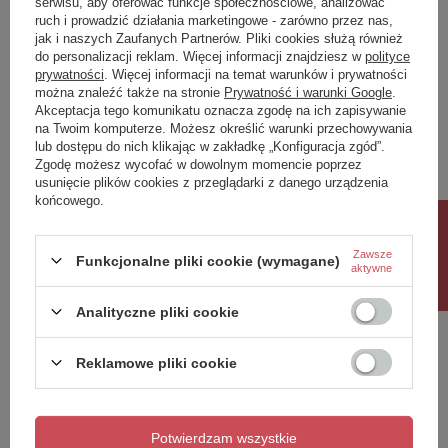
serwisu, aby oferować funkcje społecznościowe, analizować
ruch i prowadzić działania marketingowe - zarówno przez nas,
Napisz swoją opinię
jak i naszych Zaufanych Partnerów. Pliki cookies służą również
do personalizacji reklam. Więcej informacji znajdziesz w
polityce
prywatności
. Więcej informacji na temat warunków i prywatności
można znaleźć także na stronie
Prywatność i warunki Google
.
Twoja ocena:
Akceptacja tego komunikatu oznacza zgodę na ich zapisywanie
5/5
na Twoim komputerze. Możesz określić warunki przechowywania
lub dostępu do nich klikając w zakładkę „Konfiguracja zgód”.
Zgodę możesz wycofać w dowolnym momencie poprzez
usunięcie plików cookies z przeglądarki z danego urządzenia
Treść twojej opinii
końcowego.
Rabat 10%
Zawsze
Funkcjonalne pliki cookie (wymagane)
aktywne
Dodaj własne zdjęcie produktu:
Analityczne pliki cookie
Reklamowe pliki cookie
Twoje imię
Potwierdzam wszystkie