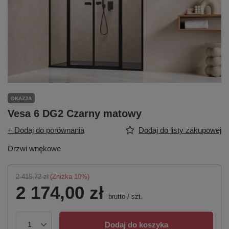
OKAZJA
Vesa 6 DG2 Czarny matowy
+ Dodaj do porównania
Dodaj do listy zakupowej
Drzwi wnękowe
2 415,72 zł
(Zniżka
10
%)
2 174,00 zł
brutto
/
szt.
Dodaj do koszyka