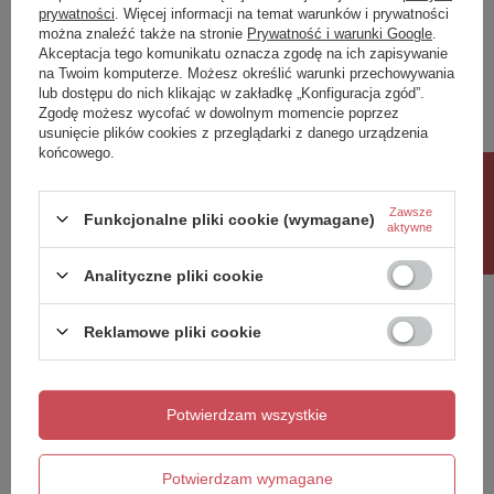
prywatności
. Więcej informacji na temat warunków i prywatności
można znaleźć także na stronie
Prywatność i warunki Google
.
Napisz swoją opinię
Akceptacja tego komunikatu oznacza zgodę na ich zapisywanie
na Twoim komputerze. Możesz określić warunki przechowywania
lub dostępu do nich klikając w zakładkę „Konfiguracja zgód”.
Twoja ocena:
Zgodę możesz wycofać w dowolnym momencie poprzez
5/5
usunięcie plików cookies z przeglądarki z danego urządzenia
końcowego.
Rabat 10%
Treść twojej opinii
Zawsze
Funkcjonalne pliki cookie (wymagane)
aktywne
Analityczne pliki cookie
Reklamowe pliki cookie
Dodaj własne zdjęcie produktu:
Potwierdzam wszystkie
Twoje imię
Potwierdzam wymagane