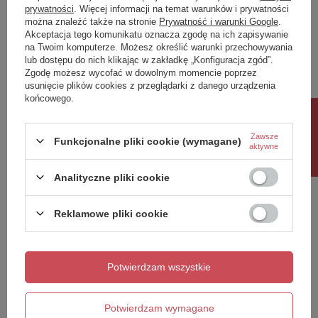
prywatności
. Więcej informacji na temat warunków i prywatności
można znaleźć także na stronie
Prywatność i warunki Google
.
Napisz swoją opinię
Akceptacja tego komunikatu oznacza zgodę na ich zapisywanie
na Twoim komputerze. Możesz określić warunki przechowywania
lub dostępu do nich klikając w zakładkę „Konfiguracja zgód”.
Twoja ocena:
Zgodę możesz wycofać w dowolnym momencie poprzez
5/5
usunięcie plików cookies z przeglądarki z danego urządzenia
końcowego.
Rabat 10%
Treść twojej opinii
Zawsze
Funkcjonalne pliki cookie (wymagane)
aktywne
Analityczne pliki cookie
Reklamowe pliki cookie
Dodaj własne zdjęcie produktu:
Potwierdzam wszystkie
Twoje imię
Potwierdzam wymagane