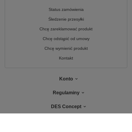
Status zamówienia
Śledzenie przesyłki
Chcę zareklamować produkt
Chcę odstąpić od umowy
Chcę wymienić produkt
Kontakt
Konto
Regulaminy
DES Concept
W sklepie prezentujemy ceny brutto (z VAT).
Stawki VAT dla konsumentów z
kraju:
Polska
.