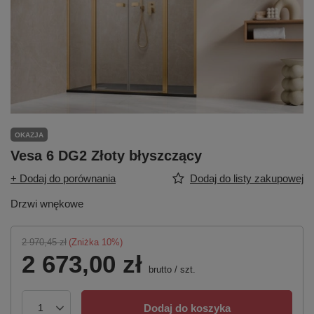
OKAZJA
Vesa 6 DG2 Złoty błyszczący
+ Dodaj do porównania
Dodaj do listy zakupowej
Drzwi wnękowe
2 970,45 zł
(Zniżka
10
%)
2 673,00 zł
brutto
/
szt.
Dodaj do koszyka