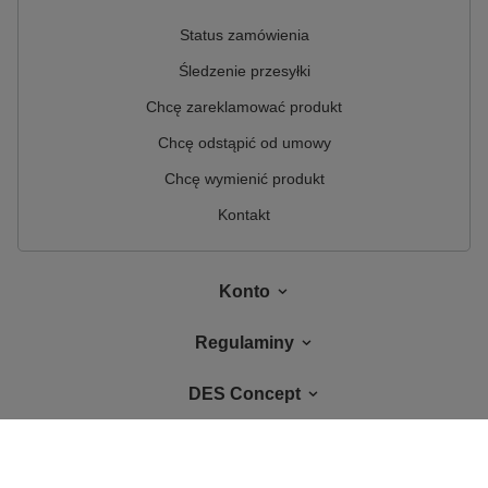
Status zamówienia
Śledzenie przesyłki
Chcę zareklamować produkt
Chcę odstąpić od umowy
Chcę wymienić produkt
Kontakt
Konto
Regulaminy
DES Concept
W sklepie prezentujemy ceny brutto (z VAT).
Stawki VAT dla konsumentów z
kraju:
Polska
.