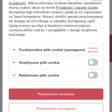
prywatności
. Więcej informacji na temat warunków i prywatności
można znaleźć także na stronie
Prywatność i warunki Google
.
Napisz swoją opinię
Akceptacja tego komunikatu oznacza zgodę na ich zapisywanie
na Twoim komputerze. Możesz określić warunki przechowywania
lub dostępu do nich klikając w zakładkę „Konfiguracja zgód”.
Twoja ocena:
Zgodę możesz wycofać w dowolnym momencie poprzez
5/5
usunięcie plików cookies z przeglądarki z danego urządzenia
końcowego.
Rabat 10%
Treść twojej opinii
Zawsze
Funkcjonalne pliki cookie (wymagane)
aktywne
Analityczne pliki cookie
Reklamowe pliki cookie
Dodaj własne zdjęcie produktu:
Potwierdzam wszystkie
Twoje imię
Potwierdzam wymagane