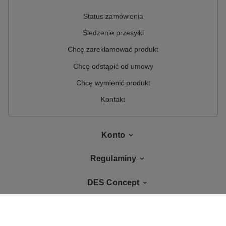
Status zamówienia
Śledzenie przesyłki
Chcę zareklamować produkt
Chcę odstąpić od umowy
Chcę wymienić produkt
Kontakt
Konto
Regulaminy
DES Concept
W sklepie prezentujemy ceny brutto (z VAT).
Stawki VAT dla konsumentów z
kraju:
Polska
.