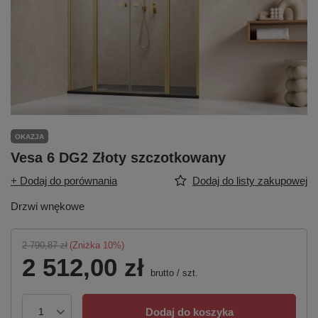
OKAZJA
Vesa 6 DG2 Złoty szczotkowany
+ Dodaj do porównania
Dodaj do listy zakupowej
Drzwi wnękowe
2 790,87 zł
(Zniżka
10
%)
2 512,00 zł
brutto
/
szt.
Dodaj do koszyka