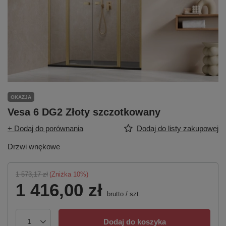
OKAZJA
Vesa 6 DG2 Złoty szczotkowany
+ Dodaj do porównania
Dodaj do listy zakupowej
Drzwi wnękowe
1 573,17 zł
(Zniżka
10
%)
1 416,00 zł
brutto
/
szt.
Dodaj do koszyka