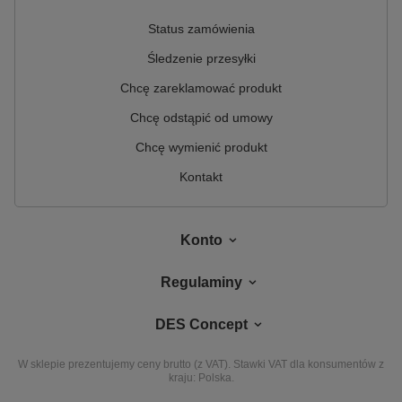
Status zamówienia
Śledzenie przesyłki
Chcę zareklamować produkt
Chcę odstąpić od umowy
Chcę wymienić produkt
Kontakt
Konto
Regulaminy
DES Concept
W sklepie prezentujemy ceny brutto (z VAT).
Stawki VAT dla konsumentów z
kraju:
Polska
.