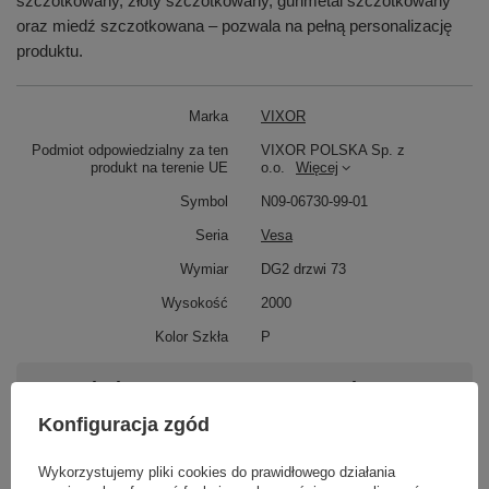
szczotkowany, złoty szczotkowany, gunmetal szczotkowany
oraz miedź szczotkowana – pozwala na pełną personalizację
produktu.
Marka
VIXOR
Podmiot odpowiedzialny za ten
VIXOR POLSKA Sp. z
produkt na terenie UE
o.o.
Więcej
Symbol
N09-06730-99-01
Seria
Vesa
Wymiar
DG2 drzwi 73
Wysokość
2000
Kolor Szkła
P
Potrzebujesz pomocy? Masz pytania?
Zadaj pytanie a my odpowiemy niezwłocznie,
Konfiguracja zgód
Zadaj pytanie
najciekawsze pytania i odpowiedzi publikując
dla innych.
Wykorzystujemy pliki cookies do prawidłowego działania