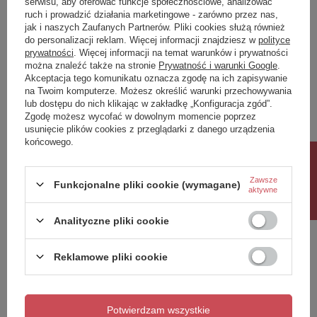
serwisu, aby oferować funkcje społecznościowe, analizować
ruch i prowadzić działania marketingowe - zarówno przez nas,
Napisz swoją opinię
jak i naszych Zaufanych Partnerów. Pliki cookies służą również
do personalizacji reklam. Więcej informacji znajdziesz w
polityce
prywatności
. Więcej informacji na temat warunków i prywatności
można znaleźć także na stronie
Prywatność i warunki Google
.
Twoja ocena:
Akceptacja tego komunikatu oznacza zgodę na ich zapisywanie
5/5
na Twoim komputerze. Możesz określić warunki przechowywania
lub dostępu do nich klikając w zakładkę „Konfiguracja zgód”.
Zgodę możesz wycofać w dowolnym momencie poprzez
usunięcie plików cookies z przeglądarki z danego urządzenia
Treść twojej opinii
końcowego.
Rabat 10%
Zawsze
Funkcjonalne pliki cookie (wymagane)
aktywne
Dodaj własne zdjęcie produktu:
Analityczne pliki cookie
Reklamowe pliki cookie
Twoje imię
Potwierdzam wszystkie