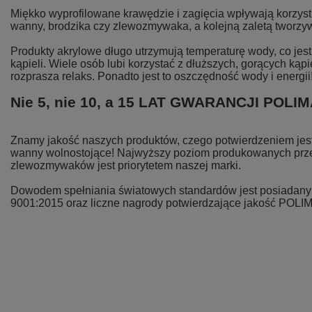
Miękko wyprofilowane krawędzie i zagięcia wpływają korzystn
wanny, brodzika czy zlewozmywaka, a kolejną zaletą tworzyw
Produkty akrylowe długo utrzymują temperaturę wody, co je
kąpieli. Wiele osób lubi korzystać z dłuższych, gorących kąpi
rozprasza relaks. Ponadto jest to oszczędność wody i energii
Nie 5, nie 10, a 15 LAT GWARANCJI POLI
Znamy jakość naszych produktów, czego potwierdzeniem jest 
wanny wolnostojące! Najwyższy poziom produkowanych prze
zlewozmywaków jest priorytetem naszej marki.
Dowodem spełniania światowych standardów jest posiadany p
9001:2015 oraz liczne nagrody potwierdzające jakość POLI