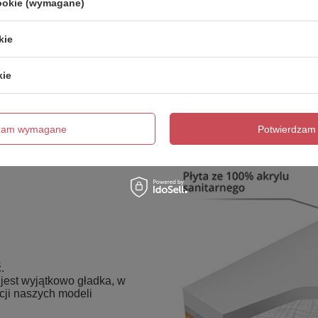
cookie (wymagane)
kie
kie
dzam wymagane
Potwierdzam 
.
est wyjątkowo gładka, w
cji naszych modeli