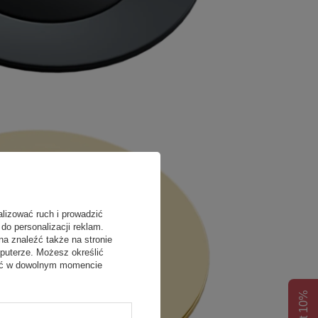
alizować ruch i prowadzić
do personalizacji reklam.
na znaleźć także na stronie
puterze. Możesz określić
fać w dowolnym momencie