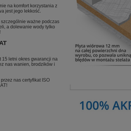
ie na komfort korzystania z
a jest jego lekkość.
st szczególnie ważne podczas
eli, a dolewanie wody tylko
!
MAT
15 letni okres gwarancji na
z nas wanien, brodzików i
rzez nas certyfikat ISO
MAT!