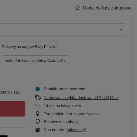
Dodaj do listy zakupowej
r Pokrywy na odpływ Biały Połysk
Kolor Pokrywy na odpływ Czarny Mat
Produkt na zamówienie
brutto
/
szt.
Darmowa i szybka dostawa
od
2 000,00 zł
14
dni na łatwy zwrot
Ten produkt jest na zamówienie
Bezpieczne zakupy
Kup na raty (
oblicz ratę
)