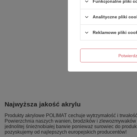
Funkcjonalne pliki 
Analityczne pliki coo
Reklamowe pliki coo
Potwier
Najwyższa jakość akrylu
Produkty akrylowe POLIMAT cechuje wytrzymałość i trwałość
Powierzchnia naszych wanien, brodzików i zlewozmywaków j
jednolitej śnieżnobiałej barwie ponieważ surowiec do produk
pozyskujemy od najlepszych europejskich producentów!