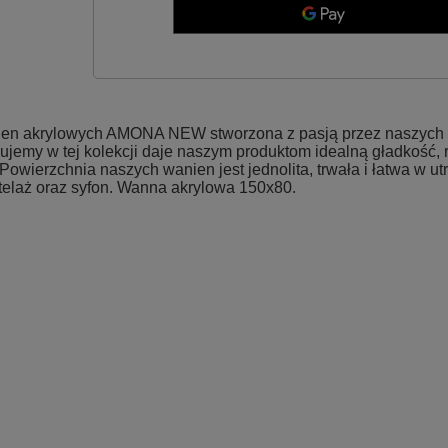
 akrylowych AMONA NEW stworzona z pasją przez naszych pr
sujemy w tej kolekcji daje naszym produktom idealną gładkość
owierzchnia naszych wanien jest jednolita, trwała i łatwa w u
stelaż oraz syfon. Wanna akrylowa 150x80.