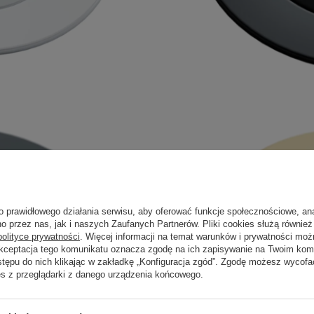
o prawidłowego działania serwisu, aby oferować funkcje społecznościowe, an
o przez nas, jak i naszych Zaufanych Partnerów. Pliki cookies służą również 
polityce prywatności
. Więcej informacji na temat warunków i prywatności moż
Akceptacja tego komunikatu oznacza zgodę na ich zapisywanie na Twoim kom
stępu do nich klikając w zakładkę „Konfiguracja zgód”. Zgodę możesz wyco
es z przeglądarki z danego urządzenia końcowego.