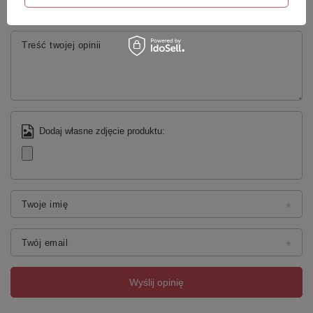
5/5
Treść twojej opinii
Dodaj własne zdjęcie produktu:
Twoje imię
Twój email
Produkty akrylowe POLIMAT cechuje wytrzymałość i
trwałość.
Powierzchnia naszych wanien, brodzików i
Wyślij opinię
zlewozmywaków jest wyjątkowo gładka, w jednolitej
śnieżnobiałej barwie ponieważ surowiec do produkcji