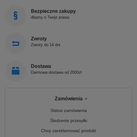
Bezpieczne zakupy
dbamy o Twoje prawa
Zwroty
Zwroty do 14 dni
Produkty POLIMAT produkowane są w Polsce!
Dostawa
Polimat jest polskim producentem, łączącym prawie
Darmowa dostawa od 2000zł
30-letnie doświadczenie z nowoczesnym spojrzeniem
na prowadzenie biznesu. Jest innowacyjnym i
dynamicznie rozwijającym się przedsiębiorstwem,
które zajmuje się produkcją sanitarnych produktów z
akrylu.
Zamówienia
Status zamówienia
Śledzenie przesyłki
Chcę zareklamować produkt