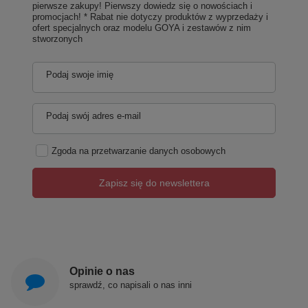
Dowodem spełniania światowych standardów jest
pierwsze zakupy! Pierwszy dowiedz się o nowościach i
posiadany przez nas certyfikat ISO 9001:2015 oraz
promocjach! * Rabat nie dotyczy produktów z wyprzedaży i
liczne nagrody potwierdzające jakość POLIMAT!
ofert specjalnych oraz modelu GOYA i zestawów z nim
stworzonych
Podaj swoje imię
Podaj swój adres e-mail
Zgoda na przetwarzanie danych osobowych
Zapisz się do newslettera
Opinie o nas
sprawdź, co napisali o nas inni