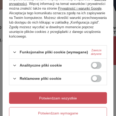
prywatności
. Więcej informacji na temat warunków i prywatności
można znaleźć także na stronie
Prywatność i warunki Google
.
Akceptacja tego komunikatu oznacza zgodę na ich zapisywanie
na Twoim komputerze. Możesz określić warunki przechowywania
lub dostępu do nich klikając w zakładkę „Konfiguracja zgód”.
Zgodę możesz wycofać w dowolnym momencie poprzez
80 UZO
Wanna wolnostojąca 160x80 UZO
Wanna wo
usunięcie plików cookies z przeglądarki z danego urządzenia
czarna mat *
GRANAT
końcowego.
ł
6 113,00 zł
-
6 469,00 zł
6 510,00
/
szt.
/
szt.
Rabat 10%
Zawsze
Funkcjonalne pliki cookie (wymagane)
aktywne
Potrzebujesz pomocy? Masz pytania?
Analityczne pliki cookie
Zadaj pytanie a my odpowiemy niezwłocznie,
Zadaj pytanie
najciekawsze pytania i odpowiedzi publikując
dla innych.
Reklamowe pliki cookie
Napisz swoją opinię
Najwyższa jakość akrylu
Potwierdzam wszystkie
Twoja ocena:
Potwierdzam wymagane