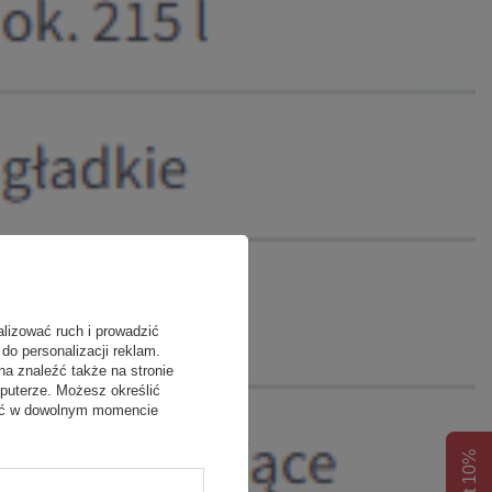
alizować ruch i prowadzić
do personalizacji reklam.
na znaleźć także na stronie
puterze. Możesz określić
fać w dowolnym momencie