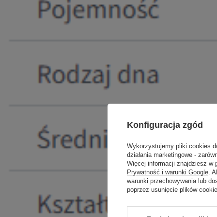
Konfiguracja zgód
Wykorzystujemy pliki cookies d
działania marketingowe - zarówn
Więcej informacji znajdziesz w
Prywatność i warunki Google
. 
warunki przechowywania lub do
poprzez usunięcie plików cooki