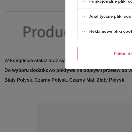
Funkcjonalne pliki 
Analityczne pliki coo
Reklamowe pliki coo
Potwier
W komplecie stelaż oraz syfon z chromowanym odpływem
Do wyboru dodatkowo pokrywa na odpływ i przelew do w
Biały Połysk, Czarny Połysk, Czarny Mat, Złoty Połysk