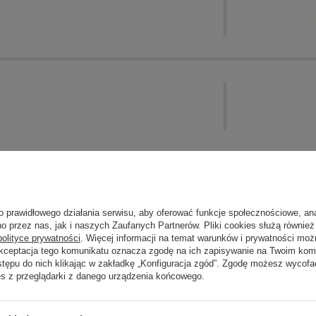
o prawidłowego działania serwisu, aby oferować funkcje społecznościowe, an
o przez nas, jak i naszych Zaufanych Partnerów. Pliki cookies służą również 
polityce prywatności
. Więcej informacji na temat warunków i prywatności moż
Akceptacja tego komunikatu oznacza zgodę na ich zapisywanie na Twoim kom
stępu do nich klikając w zakładkę „Konfiguracja zgód”. Zgodę możesz wyco
es z przeglądarki z danego urządzenia końcowego.