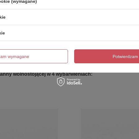
cookie (wymagane)
kie
kie
dzam wymagane
Potwierdzam 
 i przelewem.
anny wolnostojącej w 4 wybarwieniach: