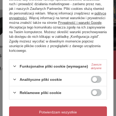
ruch i prowadzić działania marketingowe - zarówno przez nas,
jak i naszych Zaufanych Partnerów. Pliki cookies służą również
do personalizacji reklam. Więcej informacji znajdziesz w
polityce
prywatności
. Więcej informacji na temat warunków i prywatności
W komplecie stelaż oraz syfon z chromowanym
można znaleźć także na stronie
Prywatność i warunki Google
.
odpływem i przelewem.
Akceptacja tego komunikatu oznacza zgodę na ich zapisywanie
na Twoim komputerze. Możesz określić warunki przechowywania
Do wyboru dodatkowo pokrywa na odpływ i
lub dostępu do nich klikając w zakładkę „Konfiguracja zgód”.
przelew do wanny wolnostojącej w 4
Zgodę możesz wycofać w dowolnym momencie poprzez
wybarwieniach:
usunięcie plików cookies z przeglądarki z danego urządzenia
końcowego.
Biały Połysk, Czarny Połysk, Czarny Mat, Złoty
 KIVI
Wanna wolnostojąca 165x75 KIVI
Wanna wo
Rabat 10%
Połysk
biała*
Granat
Zawsze
Funkcjonalne pliki cookie (wymagane)
ł
5 755,00 zł
-
6 111,00 zł
7 414,00
aktywne
/
szt.
/
szt.
Analityczne pliki cookie
Potrzebujesz pomocy? Masz pytania?
Reklamowe pliki cookie
Zadaj pytanie a my odpowiemy niezwłocznie,
Zadaj pytanie
najciekawsze pytania i odpowiedzi publikując
dla innych.
Potwierdzam wszystkie