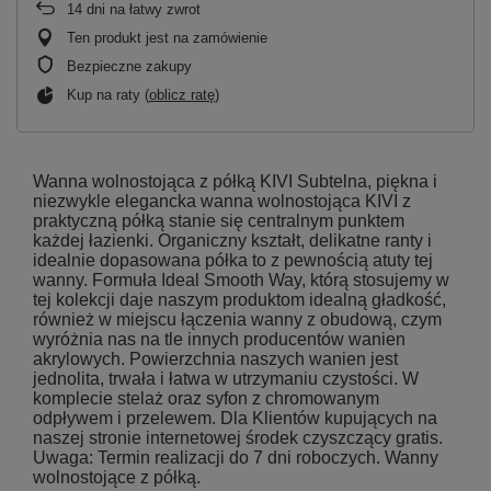
14
dni na łatwy zwrot
Ten produkt jest na zamówienie
Bezpieczne zakupy
Kup na raty (
oblicz ratę
)
Wanna wolnostojąca z półką KIVI Subtelna, piękna i
niezwykle elegancka wanna wolnostojąca KIVI z
praktyczną półką stanie się centralnym punktem
każdej łazienki. Organiczny kształt, delikatne ranty i
idealnie dopasowana półka to z pewnością atuty tej
wanny. Formuła Ideal Smooth Way, którą stosujemy w
tej kolekcji daje naszym produktom idealną gładkość,
również w miejscu łączenia wanny z obudową, czym
wyróżnia nas na tle innych producentów wanien
akrylowych. Powierzchnia naszych wanien jest
jednolita, trwała i łatwa w utrzymaniu czystości. W
komplecie stelaż oraz syfon z chromowanym
odpływem i przelewem. Dla Klientów kupujących na
naszej stronie internetowej środek czyszczący gratis.
Uwaga: Termin realizacji do 7 dni roboczych. Wanny
wolnostojące z półką.