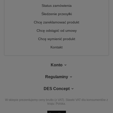
Polimat jest polskim producentem, łączącym prawie
Status zamówienia
30-letnie doświadczenie z nowoczesnym spojrzeniem
na prowadzenie biznesu. Jest innowacyjnym i
Śledzenie przesyłki
dynamicznie rozwijającym się przedsiębiorstwem,
które zajmuje się produkcją sanitarnych produktów z
Chcę zareklamować produkt
akrylu.
Chcę odstąpić od umowy
Chcę wymienić produkt
Kontakt
Konto
Regulaminy
DES Concept
W sklepie prezentujemy ceny brutto (z VAT).
Stawki VAT dla konsumentów z
kraju:
Polska
.