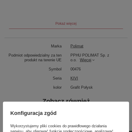
Pokaż więcej
Marka
Polimat
Podmiot odpowiedzialny za ten
PPHU POLIMAT Sp. z
produkt na terenie UE
o.o.
Więcej
Symbol
00476
Seria
KIVI
kolor
Grafit Połysk
Zobacz również
Konfiguracja zgód
Poprzedni z tej kategorii
Następny z tej kategorii
Wykorzystujemy pliki cookies do prawidłowego działania
serwisu, aby oferować funkcje społecznościowe, analizować