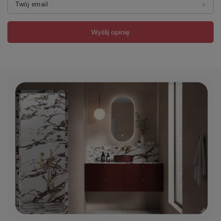
Twój email
Produkty akrylowe długo utrzymują temperaturę wody,
co jest szczególnie ważne podczas kąpieli. Wiele
osób lubi korzystać z dłuższych, gorących kąpieli, a
Wyślij opinię
dolewanie wody tylko rozprasza relaks. Ponadto jest to
oszczędność wody i energii!
Nie 5, nie 10, a 15 LAT GWARANCJI
POLIMAT
Znamy jakość naszych produktów, czego
potwierdzeniem jest 15 letni okres gwarancji na wanny
wolnostojące! Najwyższy poziom produkowanych
przez nas wanien, brodzików i zlewozmywaków jest
priorytetem naszej marki.
Dowodem spełniania światowych standardów jest
posiadany przez nas certyfikat ISO 9001:2015 oraz
liczne nagrody potwierdzające jakość POLIMAT!