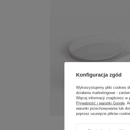
Konfiguracja zgód
Wykorzystujemy pliki cookies d
działania marketingowe - zarówn
Więcej informacji znajdziesz w
Prywatność i warunki Google
. 
warunki przechowywania lub do
poprzez usunięcie plików cooki