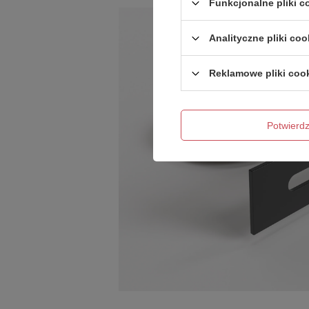
Funkcjonalne pliki 
Analityczne pliki coo
Reklamowe pliki coo
Potwier