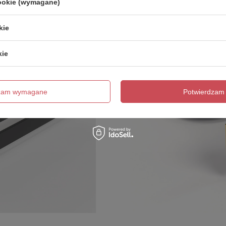
cookie (wymagane)
kie
kie
dzam wymagane
Potwierdzam 