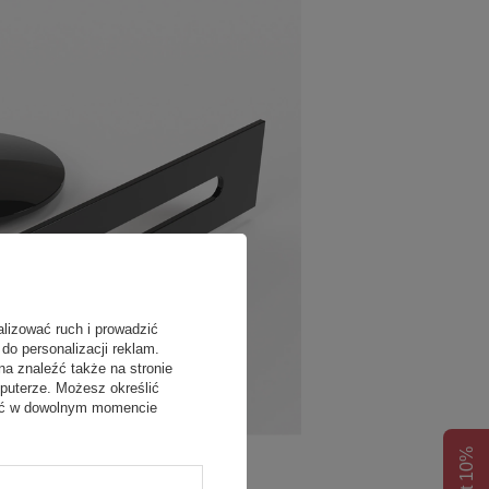
alizować ruch i prowadzić
do personalizacji reklam.
na znaleźć także na stronie
puterze. Możesz określić
fać w dowolnym momencie