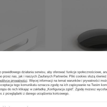
o prawidłowego działania serwisu, aby oferować funkcje społecznościowe, an
o przez nas, jak i naszych Zaufanych Partnerów. Pliki cookies służą również 
polityce prywatności
. Więcej informacji na temat warunków i prywatności moż
Akceptacja tego komunikatu oznacza zgodę na ich zapisywanie na Twoim kom
stępu do nich klikając w zakładkę „Konfiguracja zgód”. Zgodę możesz wyco
es z przeglądarki z danego urządzenia końcowego.