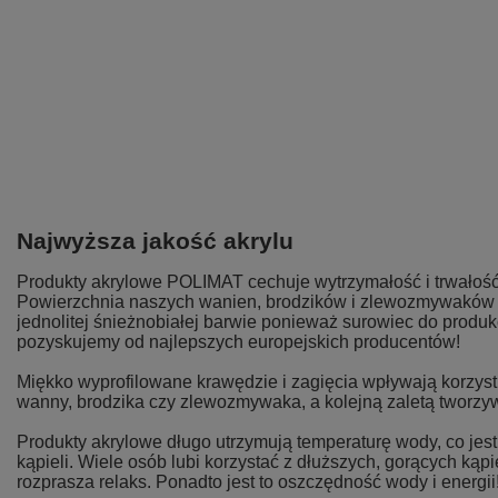
Najwyższa jakość akrylu
Produkty akrylowe POLIMAT cechuje wytrzymałość i trwałość
Powierzchnia naszych wanien, brodzików i zlewozmywaków j
jednolitej śnieżnobiałej barwie ponieważ surowiec do produk
pozyskujemy od najlepszych europejskich producentów!
Miękko wyprofilowane krawędzie i zagięcia wpływają korzystn
wanny, brodzika czy zlewozmywaka, a kolejną zaletą tworzyw
Produkty akrylowe długo utrzymują temperaturę wody, co je
kąpieli. Wiele osób lubi korzystać z dłuższych, gorących kąpi
rozprasza relaks. Ponadto jest to oszczędność wody i energii