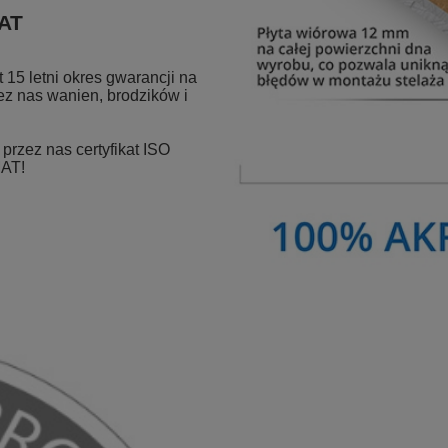
MAT
15 letni okres gwarancji na
z nas wanien, brodzików i
rzez nas certyfikat ISO
MAT!