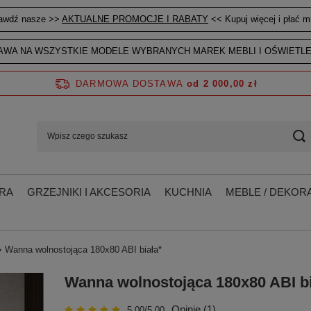
awdź nasze >>
AKTUALNE PROMOCJE I RABATY
<< Kupuj więcej i płać mn
WA NA WSZYSTKIE MODELE WYBRANYCH MAREK MEBLI I OŚWIETLE
DARMOWA DOSTAWA
od 2 000,00 zł
RA
GRZEJNIKI I AKCESORIA
KUCHNIA
MEBLE / DEKORA
Wanna wolnostojąca 180x80 ABI biała*
Wanna wolnostojąca 180x80 ABI bi
Opinie (1)
5.00/5.00