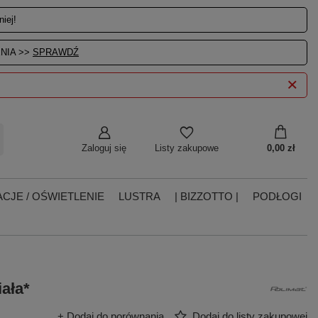
iej!
NIA >>
SPRAWDŹ
Zaloguj się
0,00 zł
Listy zakupowe
CJE / OŚWIETLENIE
LUSTRA
| BIZZOTTO |
PODŁOGI
ała*
+ Dodaj do porównania
Dodaj do listy zakupowej