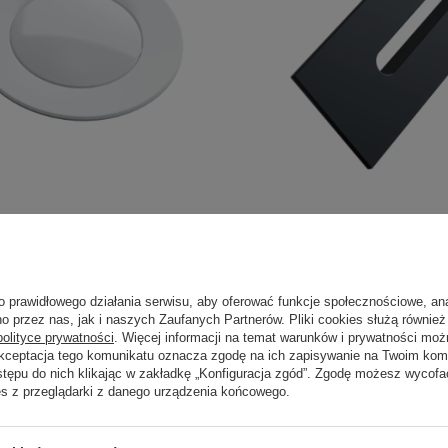
o prawidłowego działania serwisu, aby oferować funkcje społecznościowe, an
o przez nas, jak i naszych Zaufanych Partnerów. Pliki cookies służą również 
polityce prywatności
. Więcej informacji na temat warunków i prywatności moż
Akceptacja tego komunikatu oznacza zgodę na ich zapisywanie na Twoim kom
stępu do nich klikając w zakładkę „Konfiguracja zgód”. Zgodę możesz wyco
es z przeglądarki z danego urządzenia końcowego.