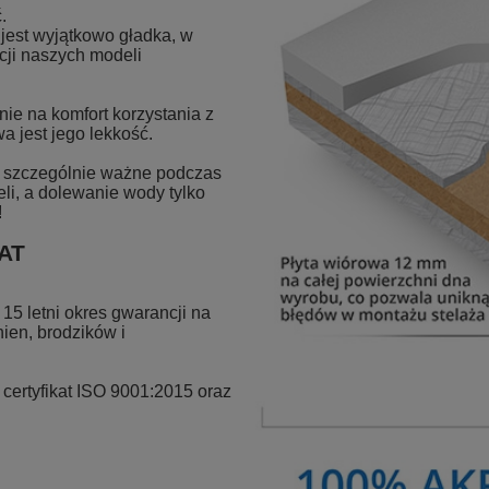
.
est wyjątkowo gładka, w
cji naszych modeli
ie na komfort korzystania z
a jest jego lekkość.
st szczególnie ważne podczas
eli, a dolewanie wody tylko
!
MAT
15 letni okres gwarancji na
en, brodzików i
ertyfikat ISO 9001:2015 oraz