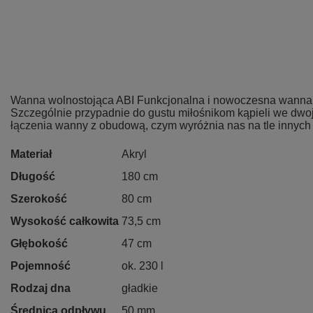
Wanna wolnostojąca ABI Funkcjonalna i nowoczesna wanna ak
Szczególnie przypadnie do gustu miłośnikom kąpieli we dwoj
łączenia wanny z obudową, czym wyróżnia nas na tle innych 
Materiał
Akryl
Długość
180 cm
Szerokość
80 cm
Wysokość całkowita
73,5 cm
Głębokość
47 cm
Pojemność
ok. 230 l
Rodzaj dna
gładkie
Średnica odpływu
50 mm