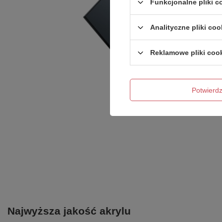
Funkcjonalne pliki 
Analityczne pliki coo
Reklamowe pliki coo
Potwier
Najwyższa jakość akrylu