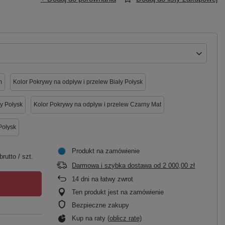
m
Kolor Pokrywy na odpływ i przelew Biały Połysk
y Połysk
Kolor Pokrywy na odpływ i przelew Czarny Mat
Połysk
Produkt na zamówienie
brutto
/
szt.
Darmowa i szybka dostawa
od
2 000,00 zł
14
dni na łatwy zwrot
Ten produkt jest na zamówienie
Bezpieczne zakupy
Kup na raty (
oblicz ratę
)