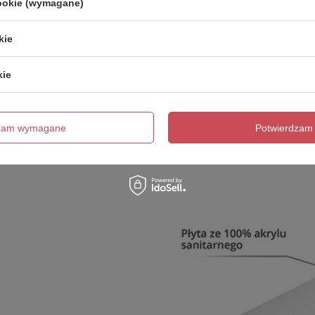
cookie (wymagane)
kie
kie
dzam wymagane
Potwierdzam 