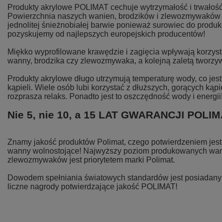
Produkty akrylowe POLIMAT cechuje wytrzymałość i trwałość
Powierzchnia naszych wanien, brodzików i zlewozmywaków j
jednolitej śnieżnobiałej barwie ponieważ surowiec do produk
pozyskujemy od najlepszych europejskich producentów!
Miękko wyprofilowane krawędzie i zagięcia wpływają korzystn
wanny, brodzika czy zlewozmywaka, a kolejną zaletą tworzyw
Produkty akrylowe długo utrzymują temperaturę wody, co je
kąpieli. Wiele osób lubi korzystać z dłuższych, gorących kąpi
rozprasza relaks. Ponadto jest to oszczędność wody i energii
Nie 5, nie 10, a 15 LAT GWARANCJI POLI
Znamy jakość produktów Polimat, czego potwierdzeniem jest 
wanny wolnostojące! Najwyższy poziom produkowanych wani
zlewozmywaków jest priorytetem marki Polimat.
Dowodem spełniania światowych standardów jest posiadany c
liczne nagrody potwierdzające jakość POLIMAT!