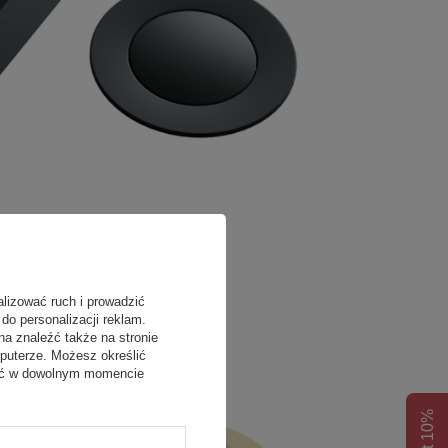
alizować ruch i prowadzić
do personalizacji reklam.
na znaleźć także na stronie
puterze. Możesz określić
fać w dowolnym momencie