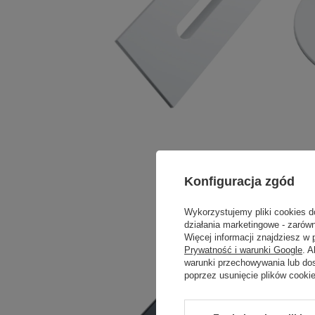
Konfiguracja zgód
Wykorzystujemy pliki cookies d
działania marketingowe - zarówn
Więcej informacji znajdziesz w
Prywatność i warunki Google
. 
warunki przechowywania lub do
poprzez usunięcie plików cooki