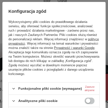
kolor
Granat
W komplecie stelaż oraz syfon z chromowanym
odpływem i przelewem.
Konfiguracja zgód
Zobacz również
Do wyboru dodatkowo pokrywa na odpływ i
przelew do wanny wolnostojącej w 4
Wykorzystujemy pliki cookies do prawidłowego działania
wybarwieniach:
serwisu, aby oferować funkcje społecznościowe, analizować
Poprzedni z tej kategorii
Następny z tej kategorii
ruch i prowadzić działania marketingowe - zarówno przez nas,
Biały Połysk, Czarny Połysk, Czarny Mat, Złoty
jak i naszych Zaufanych Partnerów. Pliki cookies służą również
Połysk
do personalizacji reklam. Więcej informacji znajdziesz w
polityce
prywatności
. Więcej informacji na temat warunków i prywatności
można znaleźć także na stronie
Prywatność i warunki Google
.
Akceptacja tego komunikatu oznacza zgodę na ich zapisywanie
na Twoim komputerze. Możesz określić warunki przechowywania
lub dostępu do nich klikając w zakładkę „Konfiguracja zgód”.
Zgodę możesz wycofać w dowolnym momencie poprzez
usunięcie plików cookies z przeglądarki z danego urządzenia
końcowego.
Rabat 10%
Zawsze
Funkcjonalne pliki cookie (wymagane)
0 ABI
Wanna wolnostojąca 180x80 ABI
Wanna wo
aktywne
GRAFIT*
CZARNA 
Analityczne pliki cookie
ł
7 156,00 zł
-
7 512,00 zł
6 111,00
/
szt.
/
szt.