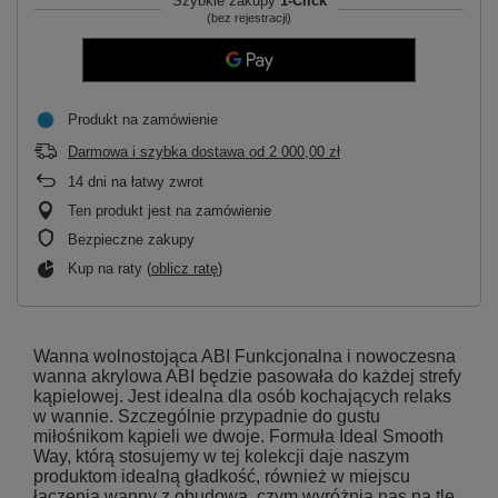
Szybkie zakupy
1-Click
(bez rejestracji)
Produkt na zamówienie
Darmowa i szybka dostawa
od
2 000,00 zł
14
dni na łatwy zwrot
Ten produkt jest na zamówienie
Bezpieczne zakupy
Kup na raty (
oblicz ratę
)
Wanna wolnostojąca ABI Funkcjonalna i nowoczesna
wanna akrylowa ABI będzie pasowała do każdej strefy
kąpielowej. Jest idealna dla osób kochających relaks
w wannie. Szczególnie przypadnie do gustu
miłośnikom kąpieli we dwoje. Formuła Ideal Smooth
Way, którą stosujemy w tej kolekcji daje naszym
produktom idealną gładkość, również w miejscu
łączenia wanny z obudową, czym wyróżnia nas na tle