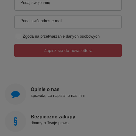
Podaj swoje imię
Podaj swój adres e-mail
Zgoda na przetwarzanie danych osobowych
Zapisz się do newslettera
Produkty POLIMAT produkowane są w Polsce!
Opinie o nas
sprawdź, co napisali o nas inni
Polimat jest polskim producentem, łączącym prawie
30-letnie doświadczenie z nowoczesnym spojrzeniem
na prowadzenie biznesu. Jest innowacyjnym i
dynamicznie rozwijającym się przedsiębiorstwem,
Bezpieczne zakupy
które zajmuje się produkcją sanitarnych produktów z
dbamy o Twoje prawa
akrylu.