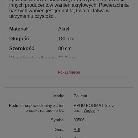
innych producentów wanien akrylowych. Powierzchnia
naszych wanien jest jednolita, trwała i łatwa w
utrzymaniu czystości.
Materiał
Akryl
Długość
180 cm
Szerokość
80 cm
Wysokość całkowita
73,5 cm
Głębokość
47 cm
Pokaż więcej
Pojemność
ok. 230 l
Rodzaj dna
gładkie
Marka
Polimat
Średnica odpływu
50 mm
Podmiot odpowiedzialny za ten
PPHU POLIMAT Sp. z
Kolor
biały
produkt na terenie UE
o.o.
Więcej
Kształt
wolnostojące
Symbol
00506
Producent
Polimat
Seria
ABI