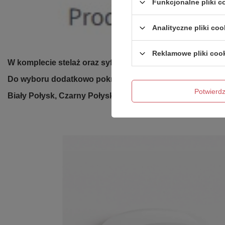
Funkcjonalne pliki 
Analityczne pliki coo
Reklamowe pliki coo
W komplecie stelaż oraz syfon z chromowanym odpływem
Do wyboru dodatkowo pokrywa na odpływ i przelew do w
Potwier
Biały Połysk, Czarny Połysk, Czarny Mat, Złoty Połysk