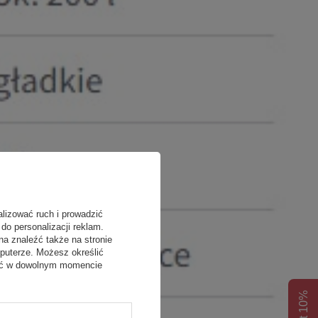
alizować ruch i prowadzić
do personalizacji reklam.
na znaleźć także na stronie
puterze. Możesz określić
fać w dowolnym momencie