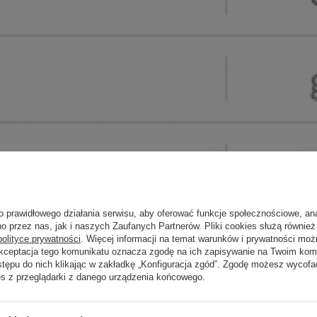
o prawidłowego działania serwisu, aby oferować funkcje społecznościowe, an
o przez nas, jak i naszych Zaufanych Partnerów. Pliki cookies służą również 
polityce prywatności
. Więcej informacji na temat warunków i prywatności moż
Akceptacja tego komunikatu oznacza zgodę na ich zapisywanie na Twoim kom
stępu do nich klikając w zakładkę „Konfiguracja zgód”. Zgodę możesz wyco
es z przeglądarki z danego urządzenia końcowego.