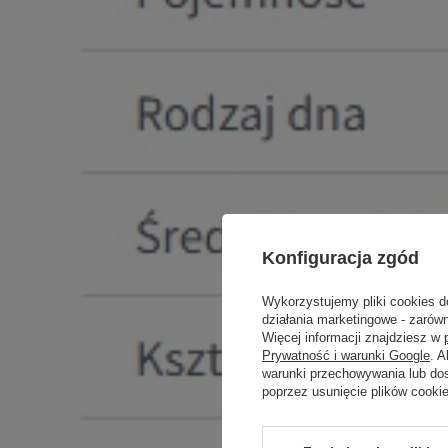
Konfiguracja zgód
Wykorzystujemy pliki cookies d
działania marketingowe - zarówn
Więcej informacji znajdziesz w
Prywatność i warunki Google
. 
warunki przechowywania lub do
poprzez usunięcie plików cooki