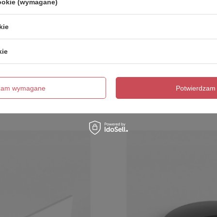
cookie (wymagane)
kie
kie
 i przelewem.
anny wolnostojącej w 4 wybarwieniach:
dzam wymagane
Potwierdzam 