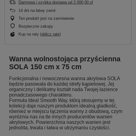
Darmowa i szybka dostawa
od
2 000,00 zł
14
dni na łatwy zwrot
Ten produkt jest na zamówienie
Bezpieczne zakupy
Kup na raty (
oblicz ratę
)
Wanna wolnostojąca przyścienna
SOLA
150 cm x 75 cm
Funkcjonalna i nowoczesna wanna akrylowa SOLA
będzie pasowała do każdej strefy kąpielowej. Jej
organiczny i delikatny kształt nada Twojej łazience
ponadczasowego charakteru.
Formuła Ideal Smooth Way, którą stosujemy w tej
kolekcji daje naszym produktom idealną gładkość,
również w miejscu łączenia wanny z obudową, czym
wyróżnia nas na tle innych producentów wanien
akrylowych. Powierzchnia naszych wanien jest
jednolita, trwała i łatwa w utrzymaniu czystości.