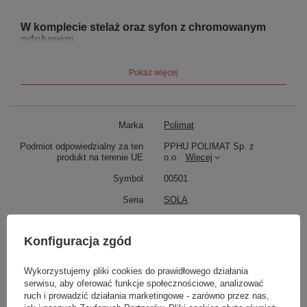
W komplecie stelaż oraz syfon z chromowanym
odpływem.
Do wyboru dodatkowo pokrywa na odpływ do
Pokaż więcej
wanny wolnostojącej w 4 wybarwieniach:
Biały Połysk, Czarny Połysk, Czarny Mat, Złoty
Połysk
Marka
Polimat
Podmiot odpowiedzialny za ten
PPHU POLIMAT Sp. z
produkt na terenie UE
o.o.
Więcej
Symbol
00501
Seria
SOLA
kolor
Grafit Połysk
Konfiguracja zgód
Strona Wanny
Owalna
Wykorzystujemy pliki cookies do prawidłowego działania
Zobacz również
serwisu, aby oferować funkcje społecznościowe, analizować
ruch i prowadzić działania marketingowe - zarówno przez nas,