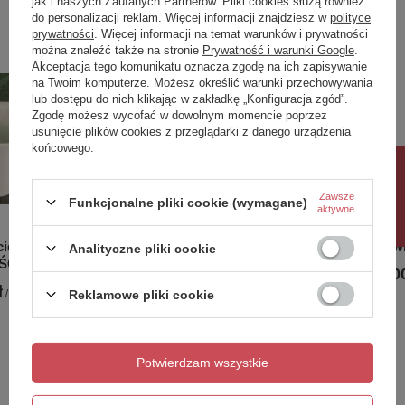
jak i naszych Zaufanych Partnerów. Pliki cookies służą również
Poprzedni z tej kategorii
Następny z tej kategorii
do personalizacji reklam. Więcej informacji znajdziesz w
polityce
prywatności
. Więcej informacji na temat warunków i prywatności
można znaleźć także na stronie
Prywatność i warunki Google
.
Akceptacja tego komunikatu oznacza zgodę na ich zapisywanie
na Twoim komputerze. Możesz określić warunki przechowywania
Najwyższa jakość akrylu
lub dostępu do nich klikając w zakładkę „Konfiguracja zgód”.
Zgodę możesz wycofać w dowolnym momencie poprzez
usunięcie plików cookies z przeglądarki z danego urządzenia
Produkty akrylowe POLIMAT cechuje wytrzymałość i
końcowego.
trwałość.
Powierzchnia naszych wanien, brodzików i
Rabat 10%
zlewozmywaków jest wyjątkowo gładka, w jednolitej
Zawsze
śnieżnobiałej barwie ponieważ surowiec do produkcji
Funkcjonalne pliki cookie (wymagane)
aktywne
naszych modeli pozyskujemy od najlepszych
europejskich producentów!
cienna
Wanna wolnostojąca przyścienna
Lampa w
Analityczne pliki cookie
OŚĆ
Miękko wyprofilowane krawędzie i zagięcia wpływają
160x75 SOLA GRAFIT* Lewa
1 999,00
korzystnie na komfort korzystania z wanny, brodzika
NOWOŚĆ
ł
Reklamowe pliki cookie
/
szt.
czy zlewozmywaka, a kolejną zaletą tworzywa jest
7 017,00 zł
-
7 373,00 zł
jego lekkość.
/
szt.
Produkty akrylowe długo utrzymują temperaturę wody,
co jest szczególnie ważne podczas kąpieli. Wiele
Potwierdzam wszystkie
osób lubi korzystać z dłuższych, gorących kąpieli, a
Potrzebujesz pomocy? Masz pytania?
dolewanie wody tylko rozprasza relaks. Ponadto jest to
Zadaj pytanie a my odpowiemy niezwłocznie,