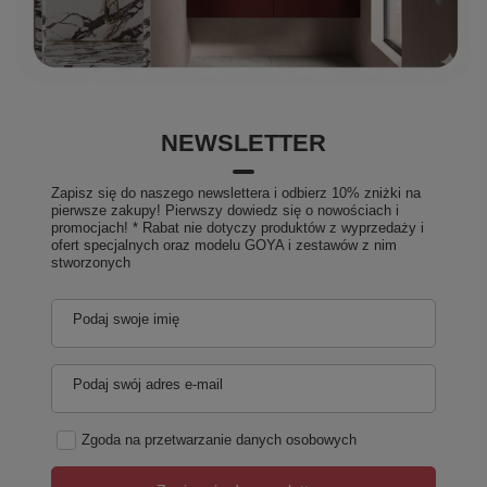
NEWSLETTER
Zapisz się do naszego newslettera i odbierz 10% zniżki na
pierwsze zakupy! Pierwszy dowiedz się o nowościach i
promocjach! * Rabat nie dotyczy produktów z wyprzedaży i
ofert specjalnych oraz modelu GOYA i zestawów z nim
stworzonych
Produkty POLIMAT produkowane są w Polsce!
Podaj swoje imię
Polimat jest polskim producentem, łączącym prawie
30-letnie doświadczenie z nowoczesnym spojrzeniem
Podaj swój adres e-mail
na prowadzenie biznesu. Jest innowacyjnym i
dynamicznie rozwijającym się przedsiębiorstwem,
które zajmuje się produkcją sanitarnych produktów z
Zgoda na przetwarzanie danych osobowych
akrylu.