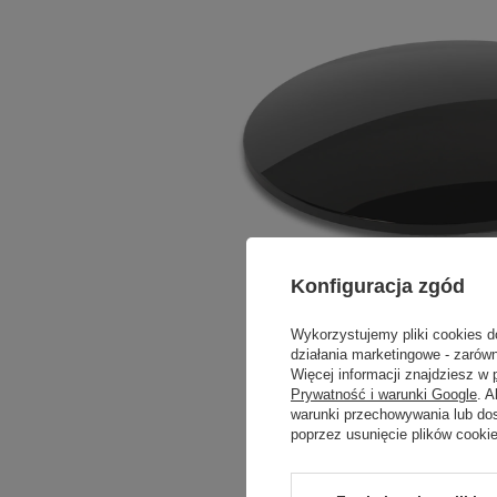
Konfiguracja zgód
Wykorzystujemy pliki cookies d
działania marketingowe - zarówn
Więcej informacji znajdziesz w
Prywatność i warunki Google
. 
warunki przechowywania lub do
poprzez usunięcie plików cooki