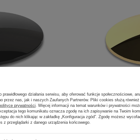
o prawidłowego działania serwisu, aby oferować funkcje społecznościowe, an
o przez nas, jak i naszych Zaufanych Partnerów. Pliki cookies służą również 
polityce prywatności
. Więcej informacji na temat warunków i prywatności moż
Akceptacja tego komunikatu oznacza zgodę na ich zapisywanie na Twoim kom
stępu do nich klikając w zakładkę „Konfiguracja zgód”. Zgodę możesz wyco
es z przeglądarki z danego urządzenia końcowego.