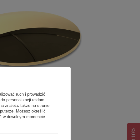
alizować ruch i prowadzić
do personalizacji reklam.
na znaleźć także na stronie
puterze. Możesz określić
fać w dowolnym momencie