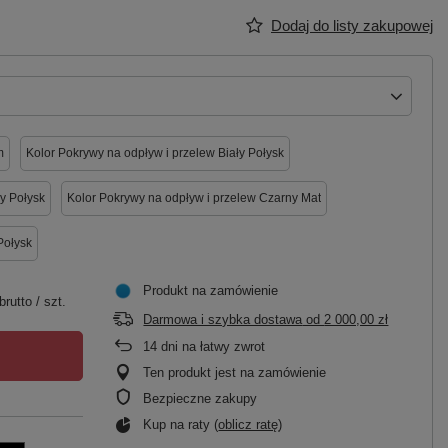
Dodaj do listy zakupowej
m
Kolor Pokrywy na odpływ i przelew Biały Połysk
y Połysk
Kolor Pokrywy na odpływ i przelew Czarny Mat
Połysk
Produkt na zamówienie
brutto
/
szt.
Darmowa i szybka dostawa
od
2 000,00 zł
14
dni na łatwy zwrot
Ten produkt jest na zamówienie
Bezpieczne zakupy
Kup na raty (
oblicz ratę
)