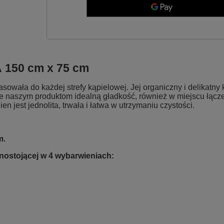
A
150 cm x 75 cm
ała do każdej strefy kąpielowej. Jej organiczny i delikatny 
aje naszym produktom idealną gładkość, również w miejscu łąc
jest jednolita, trwała i łatwa w utrzymaniu czystości.
m.
ostojącej w 4 wybarwieniach: