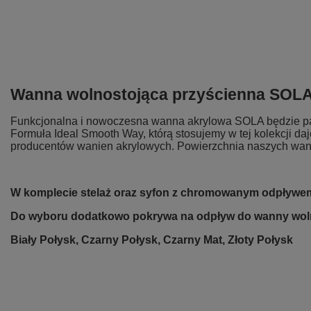
Wanna wolnostojąca przyścienna SOL
Funkcjonalna i nowoczesna wanna akrylowa SOLA będzie pasow
Formuła Ideal Smooth Way, którą stosujemy w tej kolekcji d
producentów wanien akrylowych. Powierzchnia naszych wanien 
W komplecie stelaż oraz syfon z chromowanym odpływe
Do wyboru dodatkowo pokrywa na odpływ do wanny woln
Biały Połysk, Czarny Połysk, Czarny Mat, Złoty Połysk