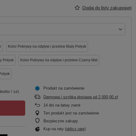
Dodaj do listy zakupowej
m
Kolor Pokrywy na odpływ i przelew Biały Połysk
y Połysk
Kolor Pokrywy na odpływ i przelew Czarny Mat
Połysk
Produkt na zamówienie
brutto
/
szt.
Darmowa i szybka dostawa
od
2 000,00 zł
14
dni na łatwy zwrot
Ten produkt jest na zamówienie
Bezpieczne zakupy
Kup na raty (
oblicz ratę
)