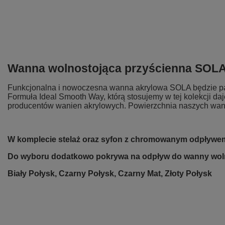
Wanna wolnostojąca przyścienna SOL
Funkcjonalna i nowoczesna wanna akrylowa SOLA będzie pasow
Formuła Ideal Smooth Way, którą stosujemy w tej kolekcji d
producentów wanien akrylowych. Powierzchnia naszych wanien 
W komplecie stelaż oraz syfon z chromowanym odpływe
Do wyboru dodatkowo pokrywa na odpływ do wanny woln
Biały Połysk, Czarny Połysk, Czarny Mat, Złoty Połysk