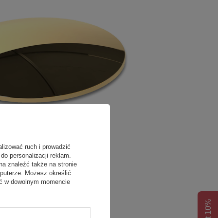
alizować ruch i prowadzić
do personalizacji reklam.
na znaleźć także na stronie
puterze. Możesz określić
fać w dowolnym momencie