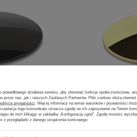
o prawidłowego działania serwisu, aby oferować funkcje społecznościowe, an
o przez nas, jak i naszych Zaufanych Partnerów. Pliki cookies służą również 
polityce prywatności
. Więcej informacji na temat warunków i prywatności moż
Akceptacja tego komunikatu oznacza zgodę na ich zapisywanie na Twoim kom
stępu do nich klikając w zakładkę „Konfiguracja zgód”. Zgodę możesz wyco
es z przeglądarki z danego urządzenia końcowego.