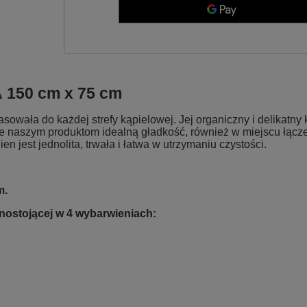
A
150 cm x 75 cm
ała do każdej strefy kąpielowej. Jej organiczny i delikatny 
aje naszym produktom idealną gładkość, również w miejscu łąc
jest jednolita, trwała i łatwa w utrzymaniu czystości.
m.
ostojącej w 4 wybarwieniach: