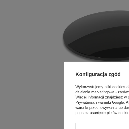
Konfiguracja zgód
Wykorzystujemy pliki cookies d
działania marketingowe - zarówn
Więcej informacji znajdziesz w
Prywatność i warunki Google
. 
warunki przechowywania lub do
poprzez usunięcie plików cooki