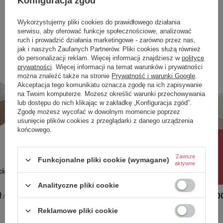
Konfiguracja zgód
Zobacz również
Wykorzystujemy pliki cookies do prawidłowego działania
serwisu, aby oferować funkcje społecznościowe, analizować
W komplecie stelaż oraz syfon z chromowanym
ruch i prowadzić działania marketingowe - zarówno przez nas,
Poprzedni z tej kategorii
Następny z tej kategorii
odpływem i przelewem.
jak i naszych Zaufanych Partnerów. Pliki cookies służą również
do personalizacji reklam. Więcej informacji znajdziesz w
polityce
Do wyboru dodatkowo pokrywa na odpływ i
prywatności
. Więcej informacji na temat warunków i prywatności
przelew do wanny wolnostojącej w 4
można znaleźć także na stronie
Prywatność i warunki Google
.
wybarwieniach:
Akceptacja tego komunikatu oznacza zgodę na ich zapisywanie
na Twoim komputerze. Możesz określić warunki przechowywania
Biały Połysk, Czarny Połysk, Czarny Mat, Złoty
lub dostępu do nich klikając w zakładkę „Konfiguracja zgód”.
Połysk
Zgodę możesz wycofać w dowolnym momencie poprzez
usunięcie plików cookies z przeglądarki z danego urządzenia
końcowego.
Rabat 10%
Zawsze
Funkcjonalne pliki cookie (wymagane)
aktywne
cienna
Wanna wolnostojąca przyścienna
Wanna wo
160x75 SOLA GRANAT Lewa
150x75 
Analityczne pliki cookie
NOWOŚĆ
ł
6 974,00
/
szt.
7 017,00 zł
-
7 373,00 zł
/
szt.
Reklamowe pliki cookie