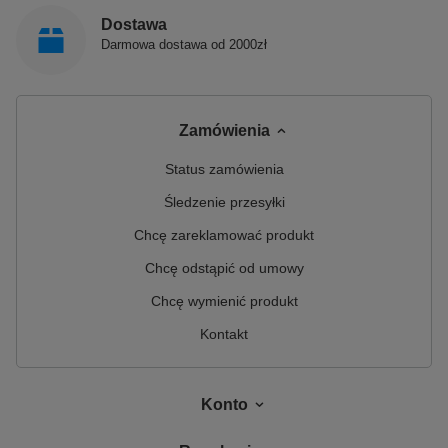
Polimat jest polskim producentem, łączącym prawie
30-letnie doświadczenie z nowoczesnym spojrzeniem
Dostawa
na prowadzenie biznesu. Jest innowacyjnym i
Darmowa dostawa od 2000zł
dynamicznie rozwijającym się przedsiębiorstwem,
które zajmuje się produkcją sanitarnych produktów z
akrylu.
Zamówienia
Status zamówienia
Śledzenie przesyłki
Chcę zareklamować produkt
Chcę odstąpić od umowy
Chcę wymienić produkt
Kontakt
Konto