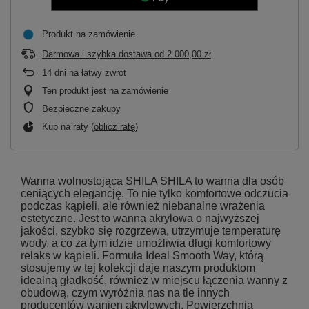
Produkt na zamówienie
Darmowa i szybka dostawa
od
2 000,00 zł
14
dni na łatwy zwrot
Ten produkt jest na zamówienie
Bezpieczne zakupy
Kup na raty (
oblicz ratę
)
Wanna wolnostojąca SHILA SHILA to wanna dla osób
ceniących elegancję. To nie tylko komfortowe odczucia
podczas kąpieli, ale również niebanalne wrażenia
estetyczne. Jest to wanna akrylowa o najwyższej
jakości, szybko się rozgrzewa, utrzymuje temperaturę
wody, a co za tym idzie umożliwia długi komfortowy
relaks w kąpieli. Formuła Ideal Smooth Way, którą
stosujemy w tej kolekcji daje naszym produktom
idealną gładkość, również w miejscu łączenia wanny z
obudową, czym wyróżnia nas na tle innych
producentów wanien akrylowych. Powierzchnia