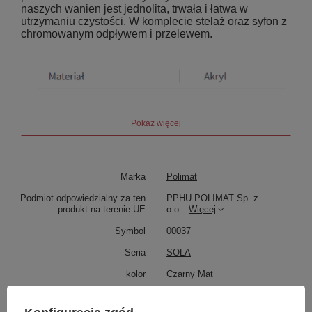
naszych wanien jest jednolita, trwała i łatwa w
utrzymaniu czystości. W komplecie stelaż oraz syfon z
chromowanym odpływem i przelewem.
Pokaż więcej
Marka
Polimat
Podmiot odpowiedzialny za ten
PPHU POLIMAT Sp. z
produkt na terenie UE
o.o.
Więcej
Symbol
00037
Seria
SOLA
kolor
Czarny Mat
Strona Wanny
Lewa