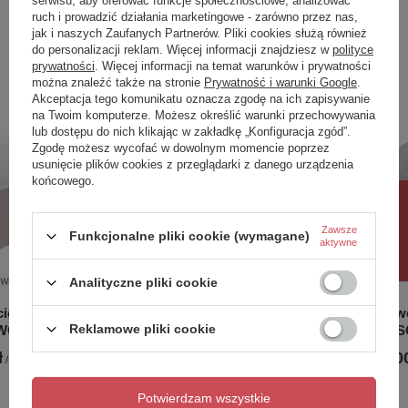
serwisu, aby oferować funkcje społecznościowe, analizować
ruch i prowadzić działania marketingowe - zarówno przez nas,
Zobacz również
jak i naszych Zaufanych Partnerów. Pliki cookies służą również
do personalizacji reklam. Więcej informacji znajdziesz w
polityce
prywatności
. Więcej informacji na temat warunków i prywatności
W komplecie stelaż oraz syfon z chromowanym
Poprzedni z tej kategorii
Następny z tej kategorii
można znaleźć także na stronie
Prywatność i warunki Google
.
odpływem i przelewem.
Akceptacja tego komunikatu oznacza zgodę na ich zapisywanie
na Twoim komputerze. Możesz określić warunki przechowywania
Do wyboru dodatkowo pokrywa na odpływ i
lub dostępu do nich klikając w zakładkę „Konfiguracja zgód”.
przelew do wanny wolnostojącej w 4
Zgodę możesz wycofać w dowolnym momencie poprzez
wybarwieniach:
usunięcie plików cookies z przeglądarki z danego urządzenia
końcowego.
Biały Połysk, Czarny Połysk, Czarny Mat, Złoty
Połysk
Rabat 10%
Zawsze
Funkcjonalne pliki cookie (wymagane)
aktywne
Analityczne pliki cookie
cienna
Wanna wolnostojąca przyścienna
Wanna wo
Reklamowe pliki cookie
OWOŚĆ
160x75 SOLA CZARNA Prawa mat*
160x75 S
NOWOŚĆ
ł
5 991,00
/
szt.
6 590,00 zł
-
6 947,00 zł
/
szt.
Potwierdzam wszystkie