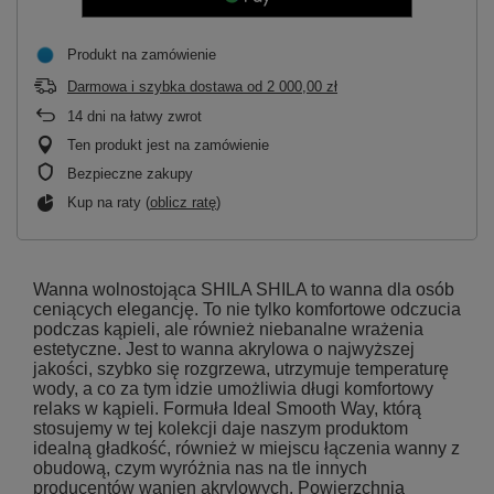
Produkt na zamówienie
Darmowa i szybka dostawa
od
2 000,00 zł
14
dni na łatwy zwrot
Ten produkt jest na zamówienie
Bezpieczne zakupy
Kup na raty (
oblicz ratę
)
Wanna wolnostojąca SHILA SHILA to wanna dla osób
ceniących elegancję. To nie tylko komfortowe odczucia
podczas kąpieli, ale również niebanalne wrażenia
estetyczne. Jest to wanna akrylowa o najwyższej
jakości, szybko się rozgrzewa, utrzymuje temperaturę
wody, a co za tym idzie umożliwia długi komfortowy
relaks w kąpieli. Formuła Ideal Smooth Way, którą
stosujemy w tej kolekcji daje naszym produktom
idealną gładkość, również w miejscu łączenia wanny z
obudową, czym wyróżnia nas na tle innych
producentów wanien akrylowych. Powierzchnia