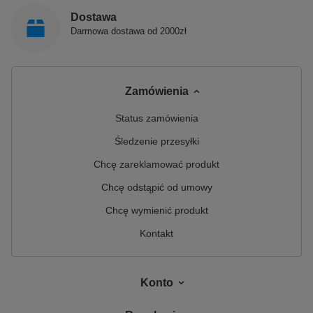
Polimat jest polskim producentem, łączącym prawie
30-letnie doświadczenie z nowoczesnym spojrzeniem
Dostawa
na prowadzenie biznesu. Jest innowacyjnym i
Darmowa dostawa od 2000zł
dynamicznie rozwijającym się przedsiębiorstwem,
które zajmuje się produkcją sanitarnych produktów z
akrylu.
Zamówienia
Status zamówienia
Śledzenie przesyłki
Chcę zareklamować produkt
Chcę odstąpić od umowy
Chcę wymienić produkt
Kontakt
Konto