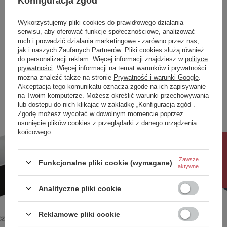
Konfiguracja zgód
Symbol
00106
Seria
SOLA
Wykorzystujemy pliki cookies do prawidłowego działania
serwisu, aby oferować funkcje społecznościowe, analizować
kolor
Czarny Mat
ruch i prowadzić działania marketingowe - zarówno przez nas,
jak i naszych Zaufanych Partnerów. Pliki cookies służą również
Strona Wanny
Prawa
do personalizacji reklam. Więcej informacji znajdziesz w
polityce
prywatności
. Więcej informacji na temat warunków i prywatności
Zobacz również
można znaleźć także na stronie
Prywatność i warunki Google
.
Akceptacja tego komunikatu oznacza zgodę na ich zapisywanie
na Twoim komputerze. Możesz określić warunki przechowywania
W komplecie stelaż oraz syfon z chromowanym
Poprzedni z tej kategorii
Następny z tej kategorii
lub dostępu do nich klikając w zakładkę „Konfiguracja zgód”.
odpływem i przelewem.
Zgodę możesz wycofać w dowolnym momencie poprzez
usunięcie plików cookies z przeglądarki z danego urządzenia
Do wyboru dodatkowo pokrywa na odpływ i
końcowego.
przelew do wanny wolnostojącej w 4
Rabat 10%
wybarwieniach:
Zawsze
Funkcjonalne pliki cookie (wymagane)
Biały Połysk, Czarny Połysk, Czarny Mat, Złoty
aktywne
Połysk
Analityczne pliki cookie
Reklamowe pliki cookie