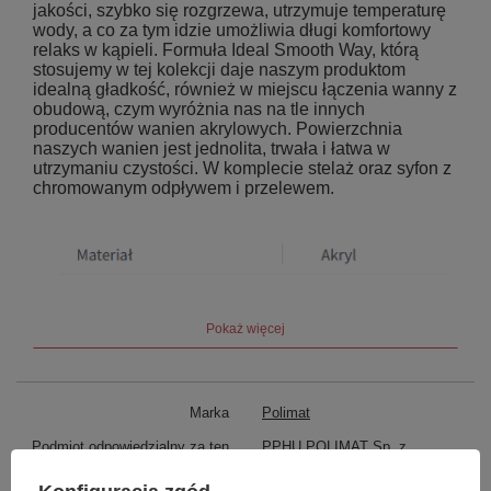
jakości, szybko się rozgrzewa, utrzymuje temperaturę
wody, a co za tym idzie umożliwia długi komfortowy
relaks w kąpieli. Formuła Ideal Smooth Way, którą
stosujemy w tej kolekcji daje naszym produktom
idealną gładkość, również w miejscu łączenia wanny z
obudową, czym wyróżnia nas na tle innych
producentów wanien akrylowych. Powierzchnia
naszych wanien jest jednolita, trwała i łatwa w
utrzymaniu czystości. W komplecie stelaż oraz syfon z
chromowanym odpływem i przelewem.
Pokaż więcej
Marka
Polimat
Podmiot odpowiedzialny za ten
PPHU POLIMAT Sp. z
produkt na terenie UE
o.o.
Więcej