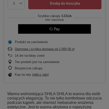
Dodaj do koszyka
Szybkie zakupy
1-Click
(bez rejestracji)
Produkt na zamówienie
Darmowa i szybka dostawa
od
2 000,00 zł
14
dni na łatwy zwrot
Ten produkt jest na zamówienie
Bezpieczne zakupy
Kup na raty (
oblicz ratę
)
Wanna wolnostojąca SHILA SHILA to wanna dla osób
ceniących elegancję. To nie tylko komfortowe odczucia
podczas kąpieli, ale również niebanalne wrażenia
estetyczne. Jest to wanna akrylowa o najwyższej