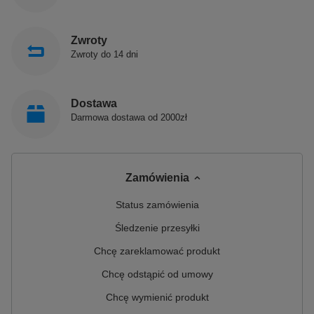
Zwroty
Produkty POLIMAT produkowane są w Polsce!
Zwroty do 14 dni
Polimat jest polskim producentem, łączącym prawie
30-letnie doświadczenie z nowoczesnym spojrzeniem
Dostawa
na prowadzenie biznesu. Jest innowacyjnym i
Darmowa dostawa od 2000zł
dynamicznie rozwijającym się przedsiębiorstwem,
które zajmuje się produkcją sanitarnych produktów z
akrylu.
Zamówienia
Status zamówienia
Śledzenie przesyłki
Chcę zareklamować produkt
Chcę odstąpić od umowy
Chcę wymienić produkt