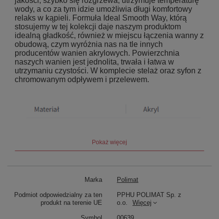
jakości, szybko się rozgrzewa, utrzymuje temperaturę
wody, a co za tym idzie umożliwia długi komfortowy
relaks w kąpieli. Formuła Ideal Smooth Way, którą
stosujemy w tej kolekcji daje naszym produktom
idealną gładkość, również w miejscu łączenia wanny z
obudową, czym wyróżnia nas na tle innych
producentów wanien akrylowych. Powierzchnia
naszych wanien jest jednolita, trwała i łatwa w
utrzymaniu czystości. W komplecie stelaż oraz syfon z
chromowanym odpływem i przelewem.
Pokaż więcej
Marka
Polimat
Podmiot odpowiedzialny za ten
PPHU POLIMAT Sp. z
produkt na terenie UE
o.o.
Więcej
Symbol
00639