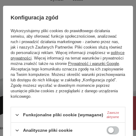
Seria
SOLA
Konfiguracja zgód
kolor
Mokka Połysk
Strona Wanny
Lewa
Wykorzystujemy pliki cookies do prawidłowego działania
serwisu, aby oferować funkcje społecznościowe, analizować
Zobacz również
ruch i prowadzić działania marketingowe - zarówno przez nas,
jak i naszych Zaufanych Partnerów. Pliki cookies służą również
do personalizacji reklam. Więcej informacji znajdziesz w
polityce
prywatności
. Więcej informacji na temat warunków i prywatności
W komplecie stelaż oraz syfon z chromowanym
Poprzedni z tej kategorii
Następny z tej kategorii
można znaleźć także na stronie
Prywatność i warunki Google
.
odpływem i przelewem.
Akceptacja tego komunikatu oznacza zgodę na ich zapisywanie
Do wyboru dodatkowo pokrywa na odpływ i
na Twoim komputerze. Możesz określić warunki przechowywania
przelew do wanny wolnostojącej w 4
lub dostępu do nich klikając w zakładkę „Konfiguracja zgód”.
wybarwieniach:
Zgodę możesz wycofać w dowolnym momencie poprzez
usunięcie plików cookies z przeglądarki z danego urządzenia
Biały Połysk, Czarny Połysk, Czarny Mat, Złoty
końcowego.
Połysk
Rabat 10%
Zawsze
Funkcjonalne pliki cookie (wymagane)
aktywne
Analityczne pliki cookie