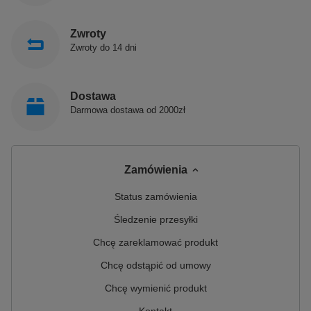
Zwroty
Produkty POLIMAT produkowane są w Polsce!
Zwroty do 14 dni
Polimat jest polskim producentem, łączącym prawie
30-letnie doświadczenie z nowoczesnym spojrzeniem
Dostawa
na prowadzenie biznesu. Jest innowacyjnym i
Darmowa dostawa od 2000zł
dynamicznie rozwijającym się przedsiębiorstwem,
które zajmuje się produkcją sanitarnych produktów z
akrylu.
Zamówienia
Status zamówienia
Śledzenie przesyłki
Chcę zareklamować produkt
Chcę odstąpić od umowy
Chcę wymienić produkt
Kontakt