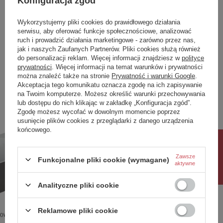
Konfiguracja zgód
Symbol
00125
Seria
SOLA
Wykorzystujemy pliki cookies do prawidłowego działania
serwisu, aby oferować funkcje społecznościowe, analizować
kolor
Popiel Połysk
ruch i prowadzić działania marketingowe - zarówno przez nas,
jak i naszych Zaufanych Partnerów. Pliki cookies służą również
Strona Wanny
Prawa
do personalizacji reklam. Więcej informacji znajdziesz w
polityce
prywatności
. Więcej informacji na temat warunków i prywatności
Zobacz również
można znaleźć także na stronie
Prywatność i warunki Google
.
Akceptacja tego komunikatu oznacza zgodę na ich zapisywanie
na Twoim komputerze. Możesz określić warunki przechowywania
W komplecie stelaż oraz syfon z chromowanym
Poprzedni z tej kategorii
Następny z tej kategorii
lub dostępu do nich klikając w zakładkę „Konfiguracja zgód”.
odpływem i przelewem.
Zgodę możesz wycofać w dowolnym momencie poprzez
usunięcie plików cookies z przeglądarki z danego urządzenia
Do wyboru dodatkowo pokrywa na odpływ i
końcowego.
przelew do wanny wolnostojącej w 4
Rabat 10%
wybarwieniach:
Zawsze
Funkcjonalne pliki cookie (wymagane)
Biały Połysk, Czarny Połysk, Czarny Mat, Złoty
aktywne
Połysk
Analityczne pliki cookie
Reklamowe pliki cookie