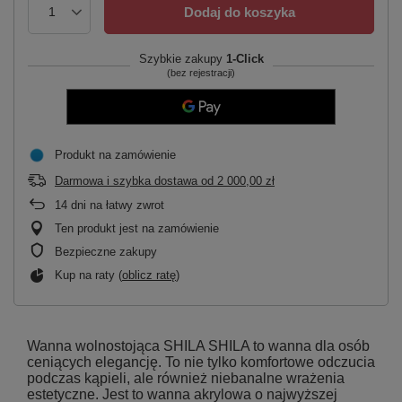
Dodaj do koszyka
Szybkie zakupy
1-Click
(bez rejestracji)
Produkt na zamówienie
Darmowa i szybka dostawa
od
2 000,00 zł
14
dni na łatwy zwrot
Ten produkt jest na zamówienie
Bezpieczne zakupy
Kup na raty (
oblicz ratę
)
Wanna wolnostojąca SHILA SHILA to wanna dla osób
ceniących elegancję. To nie tylko komfortowe odczucia
podczas kąpieli, ale również niebanalne wrażenia
estetyczne. Jest to wanna akrylowa o najwyższej