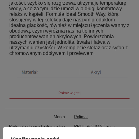
jakości, szybko się rozgrzewa, utrzymuje temperaturę
wody, a co za tym idzie umożliwia długi komfortowy
relaks w kąpieli. Formuła Ideal Smooth Way, którą
stosujemy w tej kolekcji daje naszym produktom
idealną gładkość, również w miejscu łączenia wanny z
obudową, czym wyróżnia nas na tle innych
producentów wanien akrylowych. Powierzchnia
naszych wanien jest jednolita, trwała i łatwa w
utrzymaniu czystości. W komplecie stelaż oraz syfon z
chromowanym odpływem i przelewem.
Pokaż więcej
Marka
Polimat
Podmiot odpowiedzialny za ten
PPHU POLIMAT Sp. z
produkt na terenie UE
o.o.
Więcej