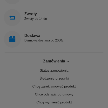
Zwroty
Produkty POLIMAT produkowane są w Polsce!
Zwroty do 14 dni
Polimat jest polskim producentem, łączącym prawie
30-letnie doświadczenie z nowoczesnym spojrzeniem
Dostawa
na prowadzenie biznesu. Jest innowacyjnym i
Darmowa dostawa od 2000zł
dynamicznie rozwijającym się przedsiębiorstwem,
które zajmuje się produkcją sanitarnych produktów z
akrylu.
Zamówienia
Status zamówienia
Śledzenie przesyłki
Chcę zareklamować produkt
Chcę odstąpić od umowy
Chcę wymienić produkt