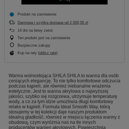
Produkt na zamówienie
Darmowa i szybka dostawa
od
2 000,00 zł
14
dni na łatwy zwrot
Ten produkt jest na zamówienie
Bezpieczne zakupy
Kup na raty (
oblicz ratę
)
Wanna wolnostojąca SHILA SHILA to wanna dla osób
ceniących elegancję. To nie tylko komfortowe odczucia
podczas kąpieli, ale również niebanalne wrażenia
estetyczne. Jest to wanna akrylowa o najwyższej
jakości, szybko się rozgrzewa, utrzymuje temperaturę
wody, a co za tym idzie umożliwia długi komfortowy
relaks w kąpieli. Formuła Ideal Smooth Way, którą
stosujemy w tej kolekcji daje naszym produktom
idealną gładkość, również w miejscu łączenia wanny z
obudową, czym wyróżnia nas na tle innych
producentów wanien akrylowych. Powierzchnia