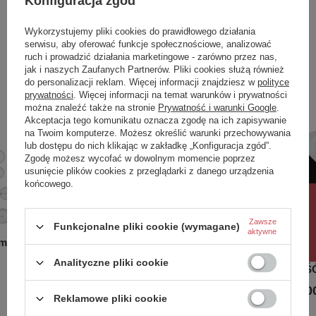
Konfiguracja zgód
Zobacz również
Wykorzystujemy pliki cookies do prawidłowego działania
serwisu, aby oferować funkcje społecznościowe, analizować
W komplecie stelaż oraz syfon z chromowanym
ruch i prowadzić działania marketingowe - zarówno przez nas,
Poprzedni z tej kategorii
Następny z tej kategorii
odpływem i przelewem.
jak i naszych Zaufanych Partnerów. Pliki cookies służą również
do personalizacji reklam. Więcej informacji znajdziesz w
polityce
Do wyboru dodatkowo pokrywa na odpływ i
prywatności
. Więcej informacji na temat warunków i prywatności
przelew do wanny wolnostojącej w 4
można znaleźć także na stronie
Prywatność i warunki Google
.
wybarwieniach:
Akceptacja tego komunikatu oznacza zgodę na ich zapisywanie
na Twoim komputerze. Możesz określić warunki przechowywania
Biały Połysk, Czarny Połysk, Czarny Mat, Złoty
lub dostępu do nich klikając w zakładkę „Konfiguracja zgód”.
Połysk
Zgodę możesz wycofać w dowolnym momencie poprzez
usunięcie plików cookies z przeglądarki z danego urządzenia
końcowego.
Rabat 10%
Zawsze
Funkcjonalne pliki cookie (wymagane)
aktywne
m 75 cm
Wanna wolnostojąca przyścienna
Wanna wo
160x75 SOLA Biały Mat
160x75 
Analityczne pliki cookie
NOWOŚ
5 991,00 zł
-
6 348,00 zł
/
szt.
5 991,00
Reklamowe pliki cookie