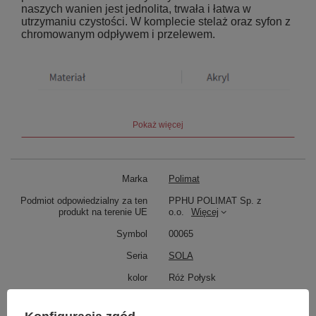
naszych wanien jest jednolita, trwała i łatwa w
utrzymaniu czystości. W komplecie stelaż oraz syfon z
chromowanym odpływem i przelewem.
Pokaż więcej
Marka
Polimat
Podmiot odpowiedzialny za ten
PPHU POLIMAT Sp. z
produkt na terenie UE
o.o.
Więcej
Symbol
00065
Seria
SOLA
kolor
Róż Połysk
Strona Wanny
Lewa