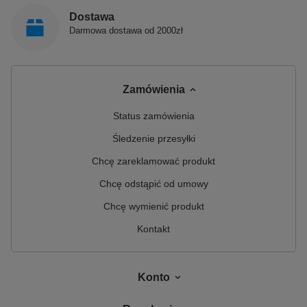
Polimat jest polskim producentem, łączącym prawie
30-letnie doświadczenie z nowoczesnym spojrzeniem
Dostawa
na prowadzenie biznesu. Jest innowacyjnym i
Darmowa dostawa od 2000zł
dynamicznie rozwijającym się przedsiębiorstwem,
które zajmuje się produkcją sanitarnych produktów z
akrylu.
Zamówienia
Status zamówienia
Śledzenie przesyłki
Chcę zareklamować produkt
Chcę odstąpić od umowy
Chcę wymienić produkt
Kontakt
Konto