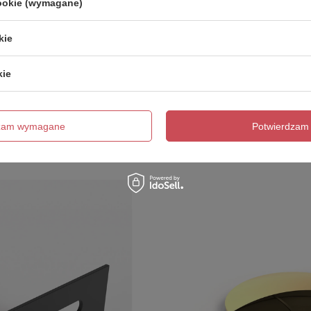
cookie (wymagane)
kie
kie
dzam wymagane
Potwierdzam 