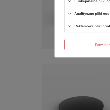
Funkcjonalne pliki 
Analityczne pliki coo
Reklamowe pliki coo
Potwier