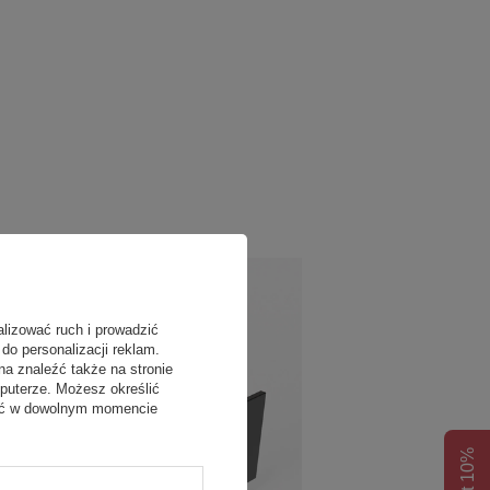
alizować ruch i prowadzić
do personalizacji reklam.
na znaleźć także na stronie
puterze. Możesz określić
fać w dowolnym momencie