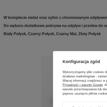
W komplecie stelaż oraz syfon z chromowanym odpływem
Do wyboru dodatkowo pokrywa na odpływ i przelew do w
Biały Połysk, Czarny Połysk, Czarny Mat, Złoty Połysk
Konfiguracja zgód
Wykorzystujemy pliki cookies d
działania marketingowe - zarówn
Więcej informacji znajdziesz w
Prywatność i warunki Google
. 
warunki przechowywania lub do
poprzez usunięcie plików cooki