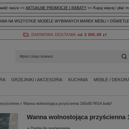
awdź nasze >>
AKTUALNE PROMOCJE I RABATY
<< Kupuj więcej i płać mn
WA NA WSZYSTKIE MODELE WYBRANYCH MAREK MEBLI I OŚWIETLE
DARMOWA DOSTAWA
od 2 000,00 zł
RA
GRZEJNIKI I AKCESORIA
KUCHNIA
MEBLE / DEKORA
przyścienne
Wanna wolnostojąca przyścienna 160x80 RISA biała*
Wanna wolnostojąca przyścienna 1
+ Dodaj do porównania