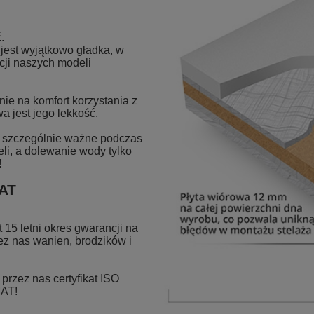
.
est wyjątkowo gładka, w
cji naszych modeli
ie na komfort korzystania z
a jest jego lekkość.
st szczególnie ważne podczas
eli, a dolewanie wody tylko
!
MAT
15 letni okres gwarancji na
z nas wanien, brodzików i
rzez nas certyfikat ISO
MAT!