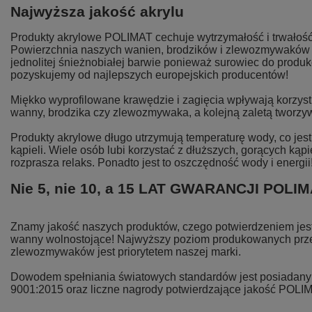
Najwyższa jakość akrylu
Produkty akrylowe POLIMAT cechuje wytrzymałość i trwałość
Powierzchnia naszych wanien, brodzików i zlewozmywaków j
jednolitej śnieżnobiałej barwie ponieważ surowiec do produk
pozyskujemy od najlepszych europejskich producentów!
Miękko wyprofilowane krawędzie i zagięcia wpływają korzystn
wanny, brodzika czy zlewozmywaka, a kolejną zaletą tworzyw
Produkty akrylowe długo utrzymują temperaturę wody, co je
kąpieli. Wiele osób lubi korzystać z dłuższych, gorących kąpi
rozprasza relaks. Ponadto jest to oszczędność wody i energii
Nie 5, nie 10, a 15 LAT GWARANCJI POLI
Znamy jakość naszych produktów, czego potwierdzeniem jest 
wanny wolnostojące! Najwyższy poziom produkowanych prze
zlewozmywaków jest priorytetem naszej marki.
Dowodem spełniania światowych standardów jest posiadany p
9001:2015 oraz liczne nagrody potwierdzające jakość POLI