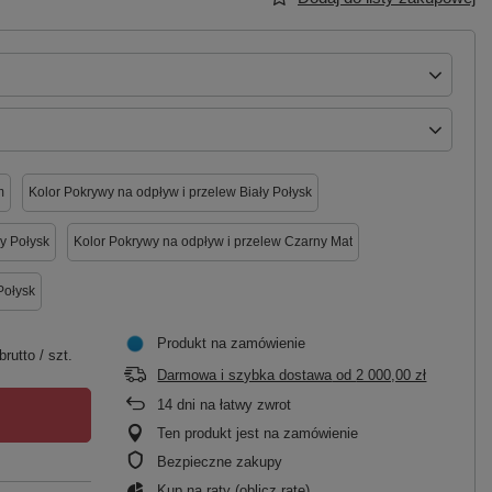
m
Kolor Pokrywy na odpływ i przelew Biały Połysk
y Połysk
Kolor Pokrywy na odpływ i przelew Czarny Mat
Połysk
Produkt na zamówienie
brutto
/
szt.
Darmowa i szybka dostawa
od
2 000,00 zł
14
dni na łatwy zwrot
Ten produkt jest na zamówienie
Bezpieczne zakupy
Kup na raty (
oblicz ratę
)