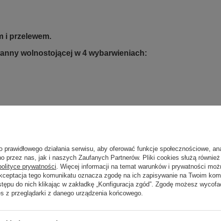
 i przelewem.
anny wolnostojącej w 4 wybarwieniach:
o prawidłowego działania serwisu, aby oferować funkcje społecznościowe, an
o przez nas, jak i naszych Zaufanych Partnerów. Pliki cookies służą również 
polityce prywatności
. Więcej informacji na temat warunków i prywatności moż
Akceptacja tego komunikatu oznacza zgodę na ich zapisywanie na Twoim kom
stępu do nich klikając w zakładkę „Konfiguracja zgód”. Zgodę możesz wyco
es z przeglądarki z danego urządzenia końcowego.