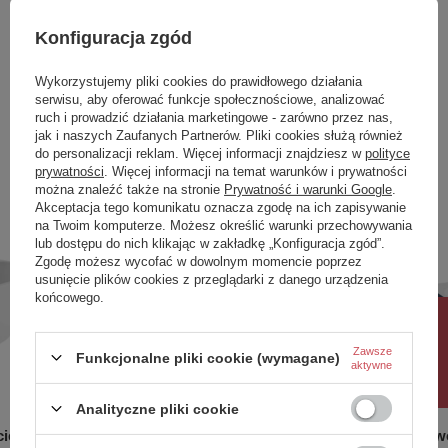
Symbol
00509
Konfiguracja zgód
Seria
RISA
kolor
Granat
Wykorzystujemy pliki cookies do prawidłowego działania
serwisu, aby oferować funkcje społecznościowe, analizować
Zobacz również
ruch i prowadzić działania marketingowe - zarówno przez nas,
jak i naszych Zaufanych Partnerów. Pliki cookies służą również
do personalizacji reklam. Więcej informacji znajdziesz w
polityce
prywatności
. Więcej informacji na temat warunków i prywatności
Poprzedni z tej kategorii
Następny z tej kategorii
można znaleźć także na stronie
Prywatność i warunki Google
.
Akceptacja tego komunikatu oznacza zgodę na ich zapisywanie
na Twoim komputerze. Możesz określić warunki przechowywania
lub dostępu do nich klikając w zakładkę „Konfiguracja zgód”.
Zgodę możesz wycofać w dowolnym momencie poprzez
usunięcie plików cookies z przeglądarki z danego urządzenia
końcowego.
Rabat 10%
Zawsze
Funkcjonalne pliki cookie (wymagane)
aktywne
Analityczne pliki cookie
cienna
Wanna wolnostojąca przyścienna
Wanna wo