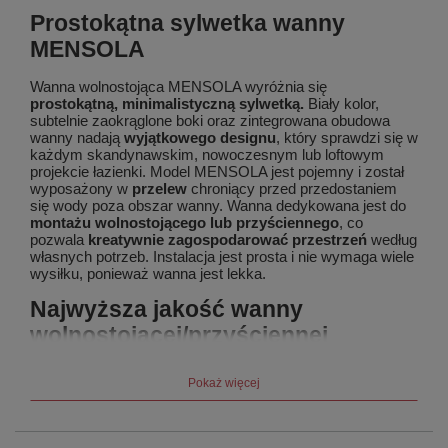
Prostokątna sylwetka wanny
MENSOLA
Wanna wolnostojąca MENSOLA wyróżnia się
prostokątną, minimalistyczną sylwetką.
Biały kolor,
subtelnie zaokrąglone boki oraz zintegrowana obudowa
wanny nadają
wyjątkowego designu
, który sprawdzi się w
każdym skandynawskim, nowoczesnym lub loftowym
projekcie łazienki. Model MENSOLA jest pojemny i został
wyposażony w
przelew
chroniący przed przedostaniem
się wody poza obszar wanny. Wanna dedykowana jest do
montażu wolnostojącego lub przyściennego
, co
pozwala
kreatywnie zagospodarować przestrzeń
według
własnych potrzeb. Instalacja jest prosta i nie wymaga wiele
wysiłku, ponieważ wanna jest lekka.
Najwyższa jakość wanny
wolnostojącej/przyściennej
MENSOLA
Pokaż więcej
Wanna wolnostojąca MENSOLA została wyprodukowana z
wysokiej jakości materiału- akrylu, który jest odporny na
powstawanie rys czy odbarwień. Za skuteczne usuwanie