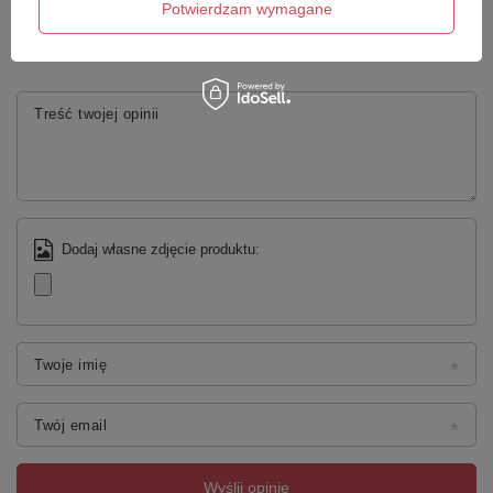
Potwierdzam wymagane
Twoja ocena:
5/5
Treść twojej opinii
Dodaj własne zdjęcie produktu:
Twoje imię
Twój email
Wyślij opinię