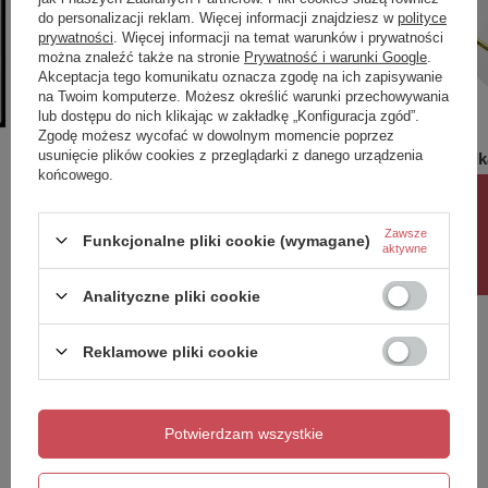
do personalizacji reklam. Więcej informacji znajdziesz w
polityce
prywatności
. Więcej informacji na temat warunków i prywatności
można znaleźć także na stronie
Prywatność i warunki Google
.
Akceptacja tego komunikatu oznacza zgodę na ich zapisywanie
na Twoim komputerze. Możesz określić warunki przechowywania
lub dostępu do nich klikając w zakładkę „Konfiguracja zgód”.
Zgodę możesz wycofać w dowolnym momencie poprzez
usunięcie plików cookies z przeglądarki z danego urządzenia
Wanna wolnostojąca Oklahoma 1700
Umywalka
końcowego.
Line
4 999,00 zł
/
szt.
Rabat 10%
419,00 
Zawsze
Funkcjonalne pliki cookie (wymagane)
aktywne
Analityczne pliki cookie
Potrzebujesz pomocy? Masz pytania?
Zadaj pytanie a my odpowiemy niezwłocznie,
Zadaj pytanie
najciekawsze pytania i odpowiedzi publikując
Reklamowe pliki cookie
dla innych.
Potwierdzam wszystkie
Napisz swoją opinię