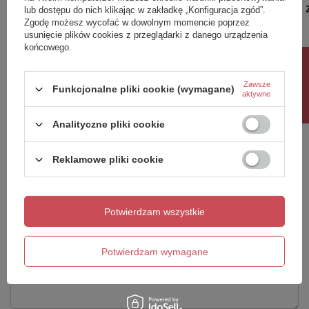
940,00 
lub dostępu do nich klikając w zakładkę „Konfiguracja zgód”.
Zgodę możesz wycofać w dowolnym momencie poprzez
usunięcie plików cookies z przeglądarki z danego urządzenia
końcowego.
Potrzebujesz pomocy? Masz pytania?
Rabat 10%
Zadaj pytanie a my odpowiemy niezwłocznie,
Zawsze
Funkcjonalne pliki cookie (wymagane)
Zadaj pytanie
najciekawsze pytania i odpowiedzi publikując
aktywne
dla innych.
Analityczne pliki cookie
Napisz swoją opinię
Reklamowe pliki cookie
Twoja ocena:
5/5
Potwierdzam wszystkie
Potwierdzam wymagane
Treść twojej opinii