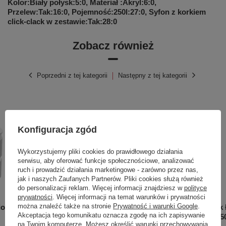
Kolor:Biały połysk:5:0, Materiał :Akryl:6:0,
Przelew:Tak:16:0, Pojemność:250l:27:0, Syfon z korkiem
click-clack w zestawie:Tak:28:0
Zobacz również
Poprzedni z tej kategorii
Następny z tej kategorii
Konfiguracja zgód
Wykorzystujemy pliki cookies do prawidłowego działania
serwisu, aby oferować funkcje społecznościowe, analizować
ruch i prowadzić działania marketingowe - zarówno przez nas,
jak i naszych Zaufanych Partnerów. Pliki cookies służą również
do personalizacji reklam. Więcej informacji znajdziesz w
polityce
prywatności
. Więcej informacji na temat warunków i prywatności
można znaleźć także na stronie
Prywatność i warunki Google
.
dowa z
Umywalka nablatowa Sovena
Grzejnik
Akceptacja tego komunikatu oznacza zgodę na ich zapisywanie
Grey 115
349,00 zł
na Twoim komputerze. Możesz określić warunki przechowywania
/
szt.