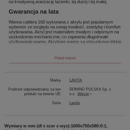
na kreatywną aranżację łazienki, tej dużej i tej małej.
Gwarancja na lata
Wanna caldera 160 wykonana z akrylu jest popularnym
wyborem ze względu na swoją trwałość, estetykę i komfort
użytkowania. Akryl jest materiałem trwałym i odpornym na
uszkodzenia mechaniczne, co zapewnia długotrwałe
użytkowanie wanny. Akrylowe wanny są stosunkowo lekkie
w porównaniu do innych materiałów, co może ułatwić ich
montaż. Dzięki akrylowej wannie caldera 160 zachowasz
bardzo dobrą zdolność izolacji termicznej, co oznacza, że
Pokaż więcej
woda w wannie dłużej utrzymuje temperaturę, umożliwiając
dłuższy komfort kąpieli. Powierzchnia akrylowa jest gładka
i nieporowata, co ułatwia utrzymanie czystości. Zazwyczaj
wystarczy delikatne mycie i przemywanie, aby utrzymać
Marka
LAVITA
wannę w dobrym stanie.
Podmiot odpowiedzialny za ten
DOMINO POLSKA Sp. z
produkt na terenie UE
o.o
Więcej
Seria
Lavita
Wymiary w mm (dł x szer x wys):1600x750x580:0:1,