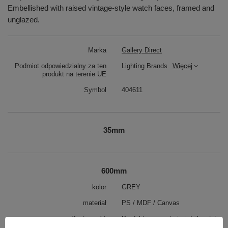
Embellished with raised vintage-style watch faces, framed and
unglazed.
Marka
Gallery Direct
Podmiot odpowiedzialny za ten
Lighting Brands
Więcej
produkt na terenie UE
Symbol
404611
35mm
600mm
kolor
GREY
materiał
PS / MDF / Canvas
Dostępność
Produkt na zamówienie! Zapytaj
o czas oczekiwania i dostępność