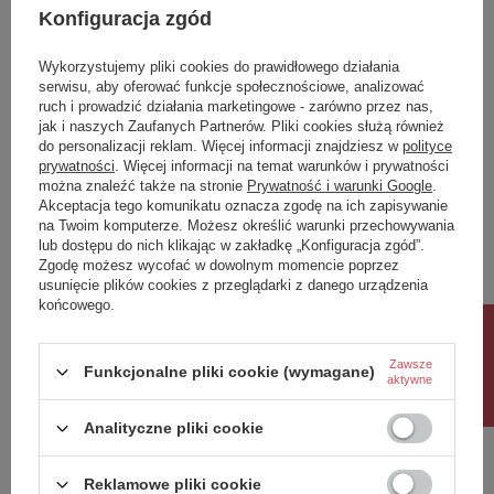
produktu.
Konfiguracja zgód
Potrzebujesz pomocy? Masz pytania?
Wykorzystujemy pliki cookies do prawidłowego działania
serwisu, aby oferować funkcje społecznościowe, analizować
Zadaj pytanie a my odpowiemy niezwłocznie,
ruch i prowadzić działania marketingowe - zarówno przez nas,
Zadaj pytanie
najciekawsze pytania i odpowiedzi publikując
jak i naszych Zaufanych Partnerów. Pliki cookies służą również
dla innych.
do personalizacji reklam. Więcej informacji znajdziesz w
polityce
prywatności
. Więcej informacji na temat warunków i prywatności
można znaleźć także na stronie
Prywatność i warunki Google
.
Akceptacja tego komunikatu oznacza zgodę na ich zapisywanie
Napisz swoją opinię
na Twoim komputerze. Możesz określić warunki przechowywania
lub dostępu do nich klikając w zakładkę „Konfiguracja zgód”.
Zgodę możesz wycofać w dowolnym momencie poprzez
Twoja ocena:
usunięcie plików cookies z przeglądarki z danego urządzenia
5/5
końcowego.
Rabat 10%
Zawsze
Funkcjonalne pliki cookie (wymagane)
Treść twojej opinii
aktywne
Analityczne pliki cookie
Reklamowe pliki cookie