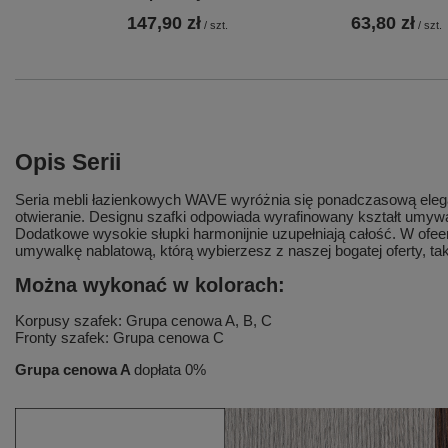
147,90 zł
63,80 zł
/
szt.
/
szt.
Opis Serii
Seria mebli łazienkowych WAVE wyróżnia się ponadczasową eleganc
otwieranie. Designu szafki odpowiada wyrafinowany kształt um
Dodatkowe wysokie słupki harmonijnie uzupełniają całość. W ofeer
umywalkę nablatową, którą wybierzesz z naszej bogatej oferty, ta
Można wykonać w kolorach:
Korpusy szafek: Grupa cenowa A, B, C
Fronty szafek: Grupa cenowa C
Grupa cenowa A
dopłata 0%