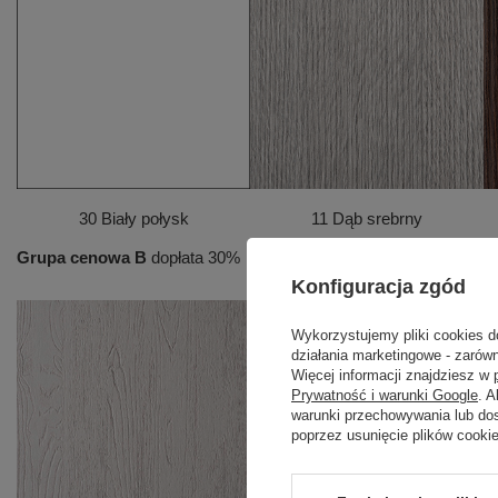
30 Biały połysk
11 Dąb srebrny
Grupa cenowa B
dopłata 30%
Konfiguracja zgód
Wykorzystujemy pliki cookies d
działania marketingowe - zarówn
Więcej informacji znajdziesz w
Prywatność i warunki Google
. 
warunki przechowywania lub do
poprzez usunięcie plików cooki