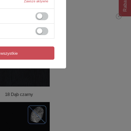
Rabat 10%
Zawsze aktywne
wszystkie
18 Dąb czarny