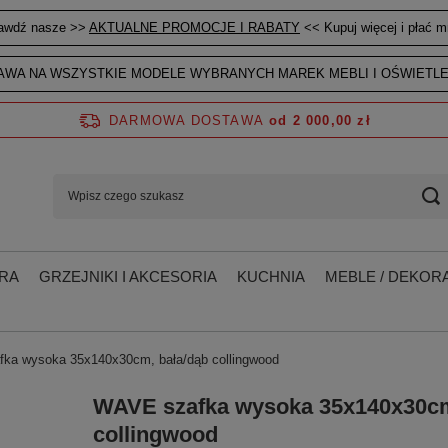
awdź nasze >>
AKTUALNE PROMOCJE I RABATY
<< Kupuj więcej i płać mn
WA NA WSZYSTKIE MODELE WYBRANYCH MAREK MEBLI I OŚWIETLE
DARMOWA DOSTAWA
od 2 000,00 zł
RA
GRZEJNIKI I AKCESORIA
KUCHNIA
MEBLE / DEKORA
ka wysoka 35x140x30cm, bała/dąb collingwood
WAVE szafka wysoka 35x140x30cm
collingwood