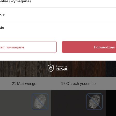
cookie (wymagane)
kie
20 Dąb Texas
15 Dąb sherwood
kie
dzam wymagane
Potwierdzam 
21 Mali wenge
17 Orzech yosemite