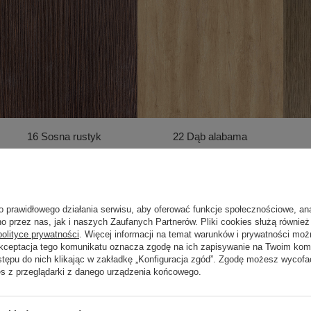
16 Sosna rustyk
22 Dąb alabama
o prawidłowego działania serwisu, aby oferować funkcje społecznościowe, an
o przez nas, jak i naszych Zaufanych Partnerów. Pliki cookies służą również 
polityce prywatności
. Więcej informacji na temat warunków i prywatności moż
Akceptacja tego komunikatu oznacza zgodę na ich zapisywanie na Twoim kom
stępu do nich klikając w zakładkę „Konfiguracja zgód”. Zgodę możesz wyco
es z przeglądarki z danego urządzenia końcowego.