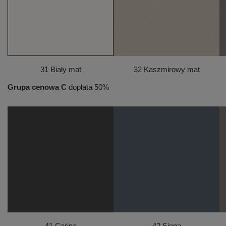
31 Biały mat
32 Kaszmirowy mat
Grupa cenowa C
dopłata 50%
41 Carina
42 Siena