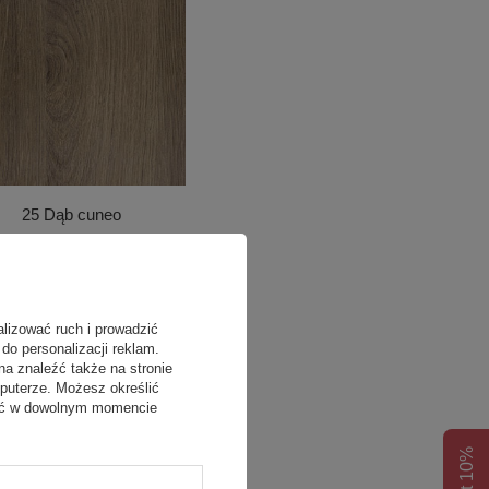
25 Dąb cuneo
alizować ruch i prowadzić
do personalizacji reklam.
na znaleźć także na stronie
puterze. Możesz określić
fać w dowolnym momencie