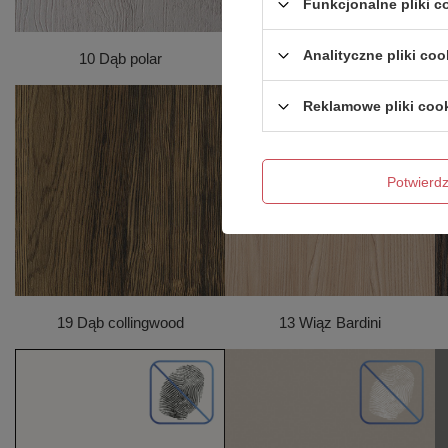
Funkcjonalne pliki 
Analityczne pliki coo
10 Dąb polar
12 Dąb mocca
Reklamowe pliki coo
Potwier
19 Dąb collingwood
13 Wiąz Bardini