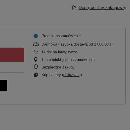
Dodaj do listy zakupowej
Produkt na zamówienie
Darmowa i szybka dostawa
od
2 000,00 zł
14
dni na łatwy zwrot
Ten produkt jest na zamówienie
Bezpieczne zakupy
Kup na raty (
oblicz ratę
)