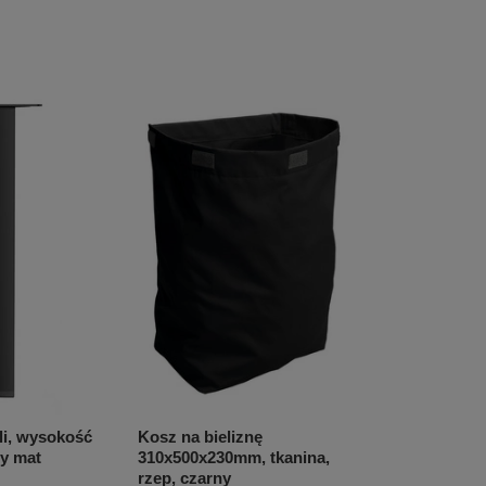
li, wysokość
Kosz na bieliznę
y mat
310x500x230mm, tkanina,
rzep, czarny