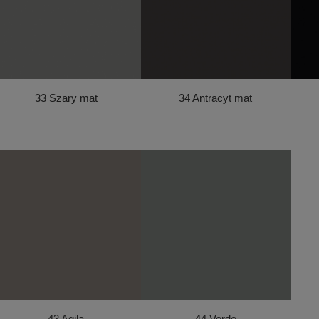
33 Szary mat
34 Antracyt mat
43 Agila
44 Verde