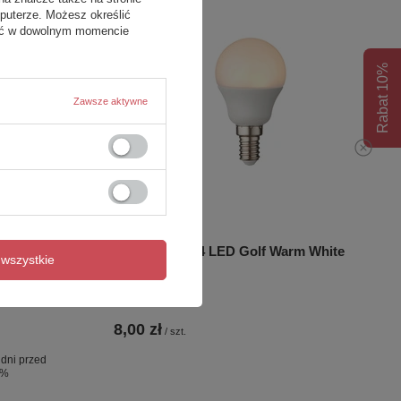
puterze. Możesz określić
fać w dowolnym momencie
Rabat 10%
Zawsze aktywne
STA
Essentials E14 LED Golf Warm White
wszystkie
 60x140
d 2.0 - wsp.
8,00 zł
/
szt.
 dni przed
0%