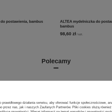
do postawienia, bambus
ALTEA mydelniczka do postaw
bambus
98,60 zł
/
szt.
Polecamy
o prawidłowego działania serwisu, aby oferować funkcje społecznościowe, an
o przez nas, jak i naszych Zaufanych Partnerów. Pliki cookies służą również 
polityce prywatności
. Więcej informacji na temat warunków i prywatności moż