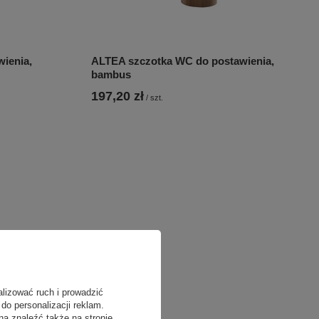
ienia,
ALTEA szczotka WC do postawienia,
bambus
197,20 zł
/
szt.
alizować ruch i prowadzić
do personalizacji reklam.
na znaleźć także na stronie