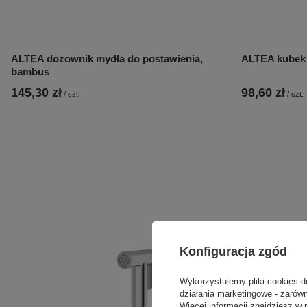
ALTEA dozownik mydła do postawienia,
ALTEA kubek 
bambus
145,30 zł
98,60 zł
/
szt.
/
szt.
Konfiguracja zgód
Wykorzystujemy pliki cookies d
działania marketingowe - zarówn
Więcej informacji znajdziesz w