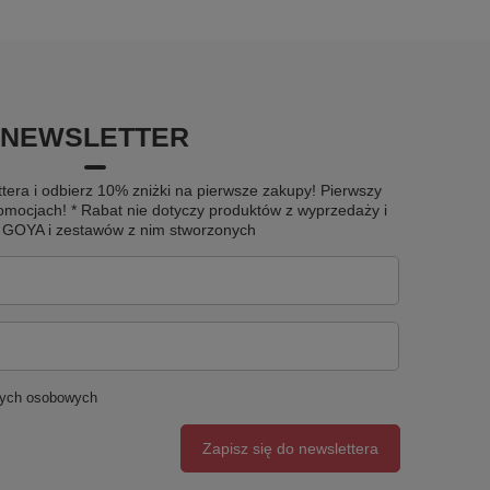
NEWSLETTER
tera i odbierz 10% zniżki na pierwsze zakupy! Pierwszy
omocjach! * Rabat nie dotyczy produktów z wyprzedaży i
u GOYA i zestawów z nim stworzonych
nych osobowych
Zapisz się do newslettera