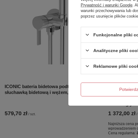
Prywatność i warunki Google
. 
warunki przechowywania lub do
poprzez usunięcie plików cooki
Funkcjonalne pliki 
Analityczne pliki coo
Reklamowe pliki coo
OKAZJA
ICONIC bateria bidetowa podtynkowa ze
NZ4 Parawan
Potwier
słuchawką bidetową i wężem, chrom
GUNMETAL BR
szkło czyste 
równoległy
579,70 zł
1 372,00 zł
/
szt.
/
Najniższa cena pr
wprowadzeniem o
Cena regularna: