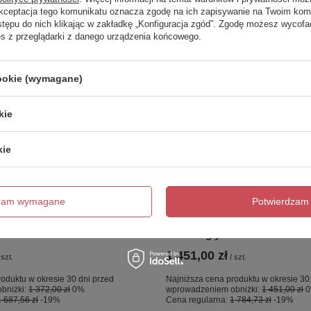
Akceptacja tego komunikatu oznacza zgodę na ich zapisywanie na Twoim kom
stępu do nich klikając w zakładkę „Konfiguracja zgód”. Zgodę możesz wyco
es z przeglądarki z danego urządzenia końcowego.
cookie (wymagane)
kie
kie
OKAZJA
 nawannowy NESTA
NZ4 Parawan nawannowy NE
dzam wymagane
Potwierdzam 
USHED stały U 50x140
GUNMETAL BRUSHED stały U
8mm Active Shield 2.0 - wsp.
szkło czyste 8mm Active Shiel
równoległy
1 451,00 zł
szt.
/
szt.
oduktu w okresie 30 dni przed
Najniższa cena produktu w okresie 30
bniżki:
1 372,00 zł
0%
wprowadzeniem obniżki:
1 451,00 zł
1 687,56 zł
-19%
Cena regularna:
1 784,73 zł
-19%