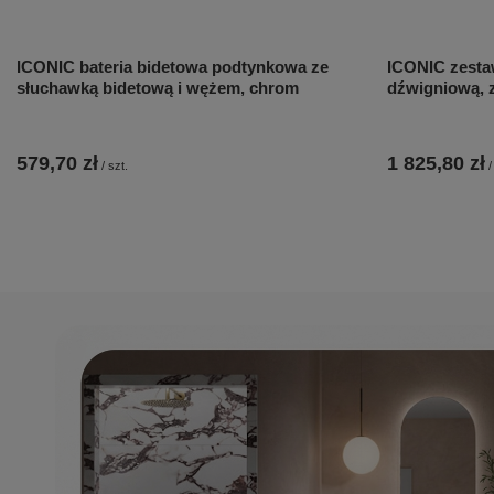
ICONIC bateria bidetowa podtynkowa ze
ICONIC zesta
słuchawką bidetową i wężem, chrom
dźwigniową, z
579,70 zł
1 825,80 zł
/
szt.
/