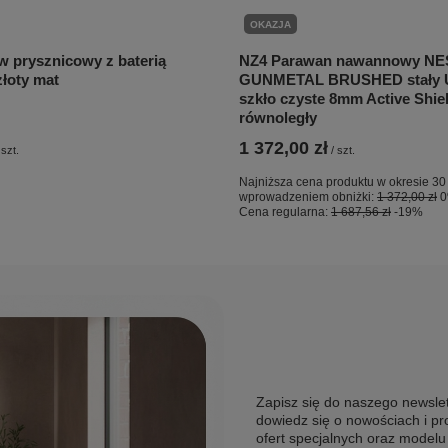
OKAZJA
w prysznicowy z baterią
NZ4 Parawan nawannowy NE
łoty mat
GUNMETAL BRUSHED stały U
szkło czyste 8mm Active Shiel
równoległy
1 372,00 zł
szt.
/
szt.
Najniższa cena produktu w okresie 30
wprowadzeniem obniżki:
1 372,00 zł
Cena regularna:
1 687,56 zł
-19%
Zapisz się do naszego newslet
dowiedz się o nowościach i pr
ofert specjalnych oraz model