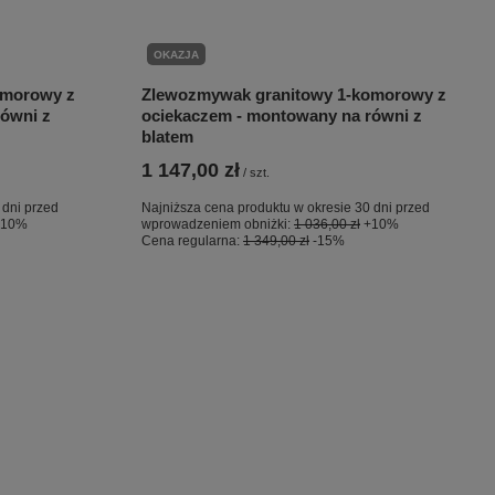
OKAZJA
omorowy z
Zlewozmywak granitowy 1-komorowy z
ówni z
ociekaczem - montowany na równi z
blatem
1 147,00 zł
/
szt.
 dni przed
Najniższa cena produktu w okresie 30 dni przed
+10%
wprowadzeniem obniżki:
1 036,00 zł
+10%
Cena regularna:
1 349,00 zł
-15%