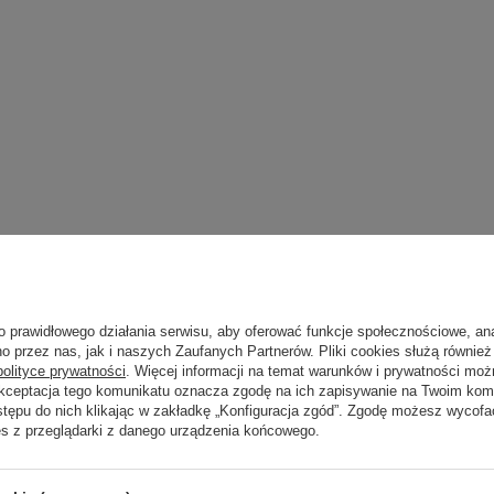
o prawidłowego działania serwisu, aby oferować funkcje społecznościowe, an
o przez nas, jak i naszych Zaufanych Partnerów. Pliki cookies służą również 
polityce prywatności
. Więcej informacji na temat warunków i prywatności moż
Akceptacja tego komunikatu oznacza zgodę na ich zapisywanie na Twoim kom
stępu do nich klikając w zakładkę „Konfiguracja zgód”. Zgodę możesz wyco
es z przeglądarki z danego urządzenia końcowego.