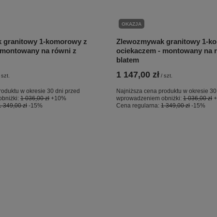
OKAZJA
 granitowy 1-komorowy z
Zlewozmywak granitowy 1-k
 montowany na równi z
ociekaczem - montowany na r
blatem
1 147,00 zł
szt.
/
szt.
roduktu w okresie 30 dni przed
Najniższa cena produktu w okresie 30
bniżki:
1 036,00 zł
+10%
wprowadzeniem obniżki:
1 036,00 zł
1 349,00 zł
-15%
Cena regularna:
1 349,00 zł
-15%