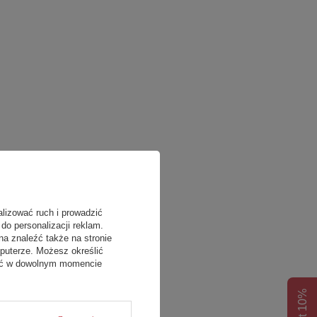
alizować ruch i prowadzić
do personalizacji reklam.
na znaleźć także na stronie
puterze. Możesz określić
fać w dowolnym momencie
Rabat 10%