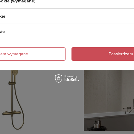
cookie (wymagane)
Polecamy
kie
kie
dzam wymagane
Potwierdzam 