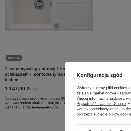
OKAZJA
Zlewozmywak granitowy 1-komorowy z
ociekaczem - montowany na równi z
Konfiguracja zgód
blatem
Wykorzystujemy pliki cookies d
1 147,00 zł
/
szt.
działania marketingowe - zarówn
Więcej informacji znajdziesz w
Najniższa cena produktu w okresie 30 dni przed
wprowadzeniem obniżki:
1 036,00 zł
+10%
Prywatność i warunki Google
. 
Cena regularna:
1 349,00 zł
-15%
warunki przechowywania lub do
poprzez usunięcie plików cooki