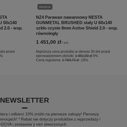
OKAZJA
STA
NZ4 Parawan nawannowy NESTA
 50x140
GUNMETAL BRUSHED stały U 60x140
d 2.0 - wsp.
szkło czyste 8mm Active Shield 2.0 - wsp.
równoległy
1 451,00 zł
/
szt.
 dni przed
Najniższa cena produktu w okresie 30 dni przed
0%
wprowadzeniem obniżki:
1 451,00 zł
0%
Cena regularna:
1 784,73 zł
-19%
NEWSLETTER
tera i odbierz 10% zniżki na pierwsze zakupy! Pierwszy
omocjach! * Rabat nie dotyczy produktów z wyprzedaży i
u GOYA i zestawów z nim stworzonych