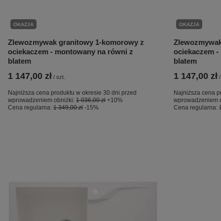
OKAZJA
OKAZJA
Zlewozmywak granitowy 1-komorowy z
Zlewozmywak
ociekaczem - montowany na równi z
ociekaczem -
blatem
blatem
1 147,00 zł
1 147,00 zł
/
szt.
/
Najniższa cena produktu w okresie 30 dni przed
Najniższa cena p
wprowadzeniem obniżki:
1 036,00 zł
+10%
wprowadzeniem o
Cena regularna:
1 349,00 zł
-15%
Cena regularna: