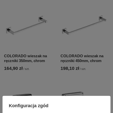
COLORADO wieszak na
COLORADO wieszak na
ręczniki 350mm, chrom
ręczniki 450mm, chrom
164,90 zł
198,10 zł
/
szt.
/
szt.
Konfiguracja zgód