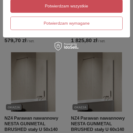
Potwierdzam wszystkie
ICONIC bateria bidetowa
ICONIC zestaw
Potwierdzam wymagane
podtynkowa ze słuchawką
prysznicowy z baterią
bidetową i wężem, chrom
dźwigniową, złoty mat
579,70 zł
1 825,80 zł
/
szt.
/
szt.
OKAZJA
OKAZJA
NZ4 Parawan nawannowy
NZ4 Parawan nawannowy
NESTA GUNMETAL
NESTA GUNMETAL
BRUSHED stały U 50x140
BRUSHED stały U 60x140