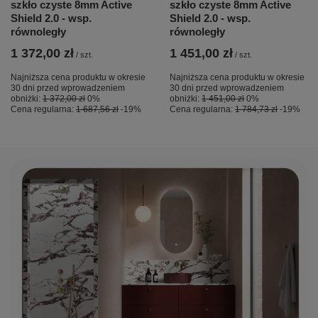
szkło czyste 8mm Active
szkło czyste 8mm Active
Shield 2.0 - wsp.
Shield 2.0 - wsp.
równoległy
równoległy
1 372,00 zł
1 451,00 zł
/
szt.
/
szt.
Najniższa cena produktu w okresie
Najniższa cena produktu w okresie
30 dni przed wprowadzeniem
30 dni przed wprowadzeniem
obniżki:
1 372,00 zł
0%
obniżki:
1 451,00 zł
0%
Cena regularna:
1 687,56 zł
-19%
Cena regularna:
1 784,73 zł
-19%