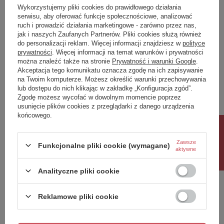
Wykorzystujemy pliki cookies do prawidłowego działania
serwisu, aby oferować funkcje społecznościowe, analizować
ruch i prowadzić działania marketingowe - zarówno przez nas,
jak i naszych Zaufanych Partnerów. Pliki cookies służą również
do personalizacji reklam. Więcej informacji znajdziesz w
polityce
COLORADO wieszak,
COLORADO wieszak
prywatności
. Więcej informacji na temat warunków i prywatności
chrom
podwójny, chrom
można znaleźć także na stronie
Prywatność i warunki Google
.
56,10 zł
64,60 zł
Akceptacja tego komunikatu oznacza zgodę na ich zapisywanie
/
szt.
/
szt.
na Twoim komputerze. Możesz określić warunki przechowywania
lub dostępu do nich klikając w zakładkę „Konfiguracja zgód”.
Zgodę możesz wycofać w dowolnym momencie poprzez
usunięcie plików cookies z przeglądarki z danego urządzenia
Polecamy
końcowego.
Rabat 10%
Zawsze
Funkcjonalne pliki cookie (wymagane)
aktywne
Analityczne pliki cookie
Reklamowe pliki cookie