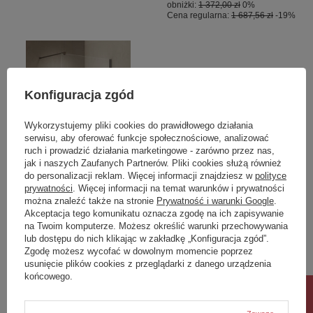
obniżki:
1 372,00 zł
0%
Cena regularna:
1 687,56 zł
-19%
Konfiguracja zgód
Wykorzystujemy pliki cookies do prawidłowego działania
serwisu, aby oferować funkcje społecznościowe, analizować
ruch i prowadzić działania marketingowe - zarówno przez nas,
jak i naszych Zaufanych Partnerów. Pliki cookies służą również
OKAZJA
do personalizacji reklam. Więcej informacji znajdziesz w
polityce
prywatności
. Więcej informacji na temat warunków i prywatności
NZ4 Parawan nawannowy
Essentials E14 LED Golf
można znaleźć także na stronie
Prywatność i warunki Google
.
NESTA GUNMETAL
Warm White
Akceptacja tego komunikatu oznacza zgodę na ich zapisywanie
BRUSHED stały U 60x140
na Twoim komputerze. Możesz określić warunki przechowywania
szkło czyste 8mm Active
lub dostępu do nich klikając w zakładkę „Konfiguracja zgód”.
Shield 2.0 - wsp.
Zgodę możesz wycofać w dowolnym momencie poprzez
równoległy
usunięcie plików cookies z przeglądarki z danego urządzenia
końcowego.
1 451,00 zł
8,00 zł
/
szt.
/
szt.
Najniższa cena produktu w okresie