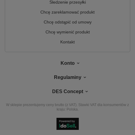
Śledzenie przesyłki
Chcę zareklamować produkt
Chcę odstąpić od umowy
Chcę wymienić produkt
Kontakt
Konto
Regulaminy
DES Concept
W sklepie prezentujemy ceny brutto (z VAT).
Stawki VAT dla konsumentów z
kraju:
Polska
.