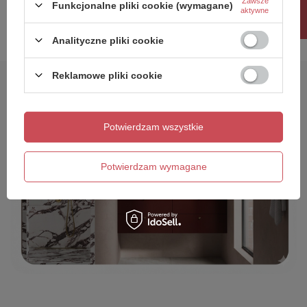
Rabat 10%
Zawsze
30 dni przed wprowadzeniem
Funkcjonalne pliki cookie (wymagane)
aktywne
obniżki:
1 451,00 zł
0%
Cena regularna:
1 784,73 zł
-19%
Analityczne pliki cookie
Reklamowe pliki cookie
Potwierdzam wszystkie
Potwierdzam wymagane