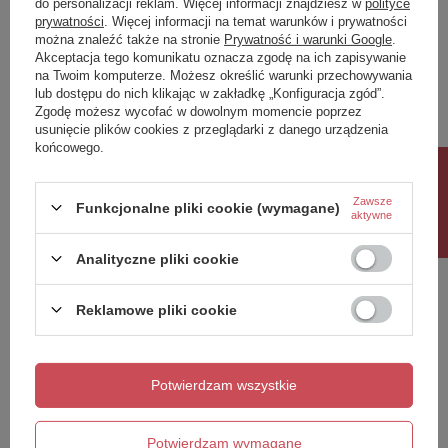
do personalizacji reklam. Więcej informacji znajdziesz w
polityce
prywatności
. Więcej informacji na temat warunków i prywatności
można znaleźć także na stronie
Prywatność i warunki Google
.
Akceptacja tego komunikatu oznacza zgodę na ich zapisywanie
na Twoim komputerze. Możesz określić warunki przechowywania
lub dostępu do nich klikając w zakładkę „Konfiguracja zgód”.
Zgodę możesz wycofać w dowolnym momencie poprzez
usunięcie plików cookies z przeglądarki z danego urządzenia
końcowego.
Rabat 10%
Zawsze
Funkcjonalne pliki cookie (wymagane)
aktywne
FOBIA 3 lampa wisząca
Analityczne pliki cookie
prosty czarny
317,00 zł
/
szt.
Reklamowe pliki cookie
Polecamy
Potwierdzam wszystkie
Potwierdzam wymagane