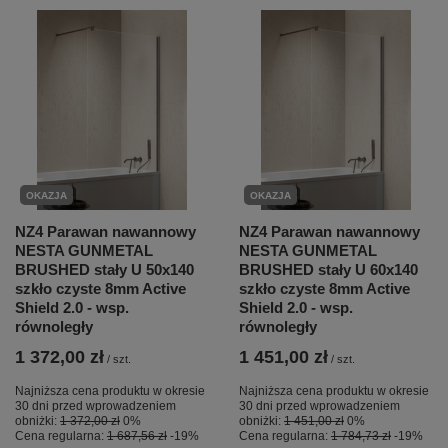
OKAZJA
OKAZJA
NZ4 Parawan nawannowy
NZ4 Parawan nawannowy
NESTA GUNMETAL
NESTA GUNMETAL
BRUSHED stały U 50x140
BRUSHED stały U 60x140
szkło czyste 8mm Active
szkło czyste 8mm Active
Shield 2.0 - wsp.
Shield 2.0 - wsp.
równoległy
równoległy
1 372,00 zł
1 451,00 zł
/
szt.
/
szt.
Najniższa cena produktu w okresie
Najniższa cena produktu w okresie
30 dni przed wprowadzeniem
30 dni przed wprowadzeniem
obniżki:
1 372,00 zł
0%
obniżki:
1 451,00 zł
0%
Cena regularna:
1 687,56 zł
-19%
Cena regularna:
1 784,73 zł
-19%