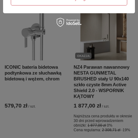
OKAZJA
ICONIC bateria bidetowa
NZ4 Parawan nawannowy
podtynkowa ze słuchawką
NESTA GUNMETAL
bidetową i wężem, chrom
BRUSHED stały U 90x140
szkło czyste 8mm Active
Shield 2.0 - WSPORNIK
KĄTOWY
579,70 zł
1 877,00 zł
/
szt.
/
szt.
Najniższa cena produktu w okresie
30 dni przed wprowadzeniem
obniżki:
1 877,00 zł
0%
Cena regularna:
2 308,71 zł
-19%