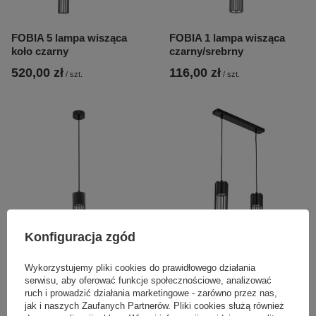
FOBIA 5 lampa wisząca
FOBIA 1 lampa wisząca
koło czarny
czarny/srebrny
520,00 zł
116,00 zł
/
szt.
/
szt.
Konfiguracja zgód
FOBIA 1 lampa wisząca
FOBIA 2 lampa wisząca
Wykorzystujemy pliki cookies do prawidłowego działania
czarny
prosty czarny
serwisu, aby oferować funkcje społecznościowe, analizować
ruch i prowadzić działania marketingowe - zarówno przez nas,
116,00 zł
219,00 zł
/
szt.
/
szt.
jak i naszych Zaufanych Partnerów. Pliki cookies służą również