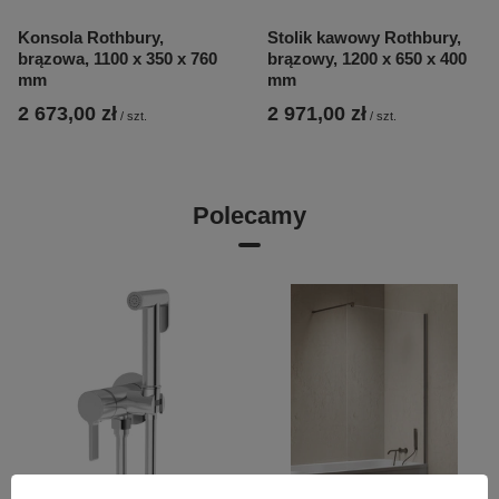
Konsola Rothbury,
Stolik kawowy Rothbury,
brązowa, 1100 x 350 x 760
brązowy, 1200 x 650 x 400
mm
mm
2 673,00 zł
2 971,00 zł
/
szt.
/
szt.
Polecamy
OKAZJA