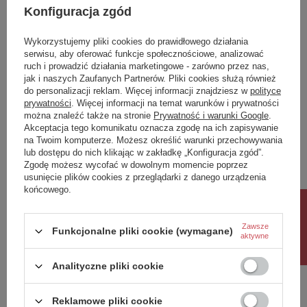
Konfiguracja zgód
ICONIC bateria bidetowa
NZ4 Parawan nawannowy
podtynkowa ze słuchawką
NESTA GUNMETAL
Wykorzystujemy pliki cookies do prawidłowego działania
bidetową i wężem, chrom
BRUSHED stały U 50x140
serwisu, aby oferować funkcje społecznościowe, analizować
szkło czyste 8mm Active
ruch i prowadzić działania marketingowe - zarówno przez nas,
Shield 2.0 - wsp.
jak i naszych Zaufanych Partnerów. Pliki cookies służą również
równoległy
do personalizacji reklam. Więcej informacji znajdziesz w
polityce
prywatności
. Więcej informacji na temat warunków i prywatności
579,70 zł
1 372,00 zł
/
szt.
/
szt.
można znaleźć także na stronie
Prywatność i warunki Google
.
Akceptacja tego komunikatu oznacza zgodę na ich zapisywanie
Najniższa cena produktu w okresie
30 dni przed wprowadzeniem
na Twoim komputerze. Możesz określić warunki przechowywania
obniżki:
1 372,00 zł
0%
lub dostępu do nich klikając w zakładkę „Konfiguracja zgód”.
Cena regularna:
1 687,56 zł
-19%
Zgodę możesz wycofać w dowolnym momencie poprzez
usunięcie plików cookies z przeglądarki z danego urządzenia
końcowego.
Rabat 10%
Zawsze
Funkcjonalne pliki cookie (wymagane)
aktywne
Analityczne pliki cookie
Reklamowe pliki cookie