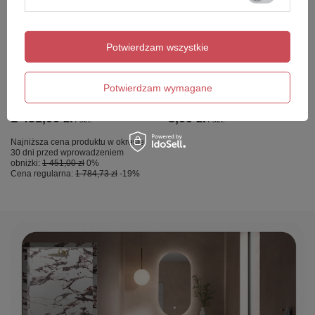
OKAZJA
NZ4 Parawan nawannowy
Essentials E14 LED Golf
NESTA GUNMETAL
Warm White
Potwierdzam wszystkie
BRUSHED stały U 60x140
szkło czyste 8mm Active
Shield 2.0 - wsp.
Potwierdzam wymagane
równoległy
1 451,00 zł
8,00 zł
/
szt.
/
szt.
Najniższa cena produktu w okresie
30 dni przed wprowadzeniem
obniżki:
1 451,00 zł
0%
Cena regularna:
1 784,73 zł
-19%