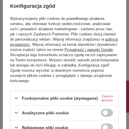
Konfiguracja zgód
Wykorzystujemy pliki cookies do prawidłowego działania
serwisu, aby oferować funkcje społecznościowe, analizować
ruch i prowadzić działania marketingowe - zarówno przez nas,
jak i naszych Zaufanych Partnerów. Pliki cookies służą również
KLAVER odpływ liniowy z
KLAVER odpływ liniowy z
do personalizacji reklam. Więcej informacji znajdziesz w
polityce
rusztem ze stali
rusztem ze stali
prywatności
. Więcej informacji na temat warunków i prywatności
nierdzewnej, L-710, DN50,
nierdzewnej, L-710, DN50
można znaleźć także na stronie
Prywatność i warunki Google
.
czarny mat
Akceptacja tego komunikatu oznacza zgodę na ich zapisywanie
na Twoim komputerze. Możesz określić warunki przechowywania
497,30 zł
447,10 zł
/
szt.
/
szt.
lub dostępu do nich klikając w zakładkę „Konfiguracja zgód”.
Zgodę możesz wycofać w dowolnym momencie poprzez
usunięcie plików cookies z przeglądarki z danego urządzenia
końcowego.
Rabat 10%
Zawsze
Funkcjonalne pliki cookie (wymagane)
aktywne
Analityczne pliki cookie
Reklamowe pliki cookie