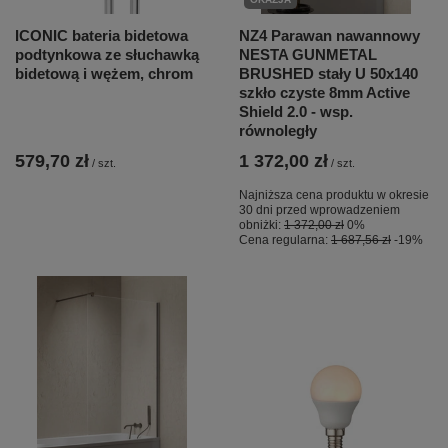
ICONIC bateria bidetowa
NZ4 Parawan nawannowy
podtynkowa ze słuchawką
NESTA GUNMETAL
bidetową i wężem, chrom
BRUSHED stały U 50x140
szkło czyste 8mm Active
Shield 2.0 - wsp.
równoległy
579,70 zł
1 372,00 zł
/
szt.
/
szt.
Najniższa cena produktu w okresie
30 dni przed wprowadzeniem
obniżki:
1 372,00 zł
0%
Cena regularna:
1 687,56 zł
-19%