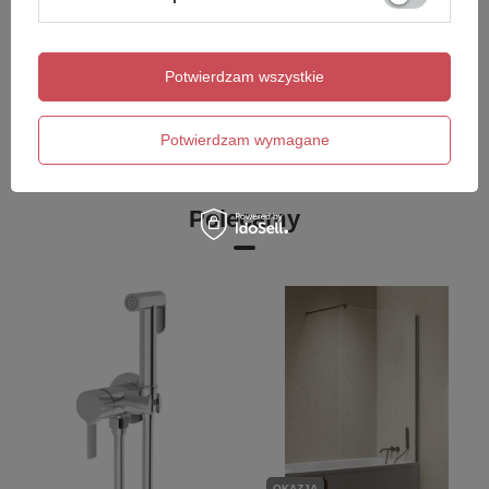
KLAVER odpływ liniowy z
rusztem ze stali
Potwierdzam wszystkie
nierdzewnej, L-810, DN50
497,30 zł
/
szt.
Potwierdzam wymagane
Polecamy
OKAZJA