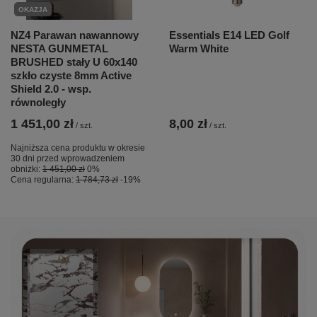
OKAZJA
NZ4 Parawan nawannowy
Essentials E14 LED Golf
NESTA GUNMETAL
Warm White
BRUSHED stały U 60x140
szkło czyste 8mm Active
Shield 2.0 - wsp.
równoległy
1 451,00 zł
8,00 zł
/
szt.
/
szt.
Najniższa cena produktu w okresie
30 dni przed wprowadzeniem
obniżki:
1 451,00 zł
0%
Cena regularna:
1 784,73 zł
-19%