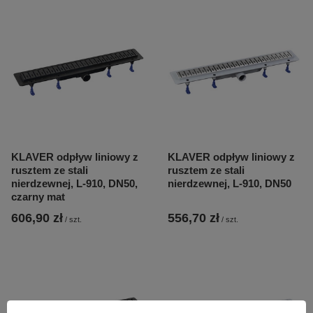
KLAVER odpływ liniowy z
KLAVER odpływ liniowy z
rusztem ze stali
rusztem ze stali
nierdzewnej, L-910, DN50,
nierdzewnej, L-910, DN50
czarny mat
606,90 zł
556,70 zł
/
szt.
/
szt.