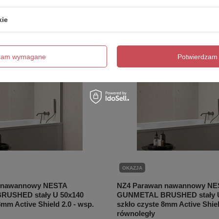
kie
dzam wymagane
Potwierdzam 
OKAZJA
 nawannowy NESTA
NZ4 Parawan nawannowy NE
USHED stały U 50x140
GUNMETAL BRUSHED stały U
8mm Active Shield 2.0 - wsp.
szkło czyste 8mm Active Shiel
równoległy