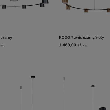
 czarny
KODO 7 zwis czarny/złoty
1 460,00 zł
szt.
/
szt.