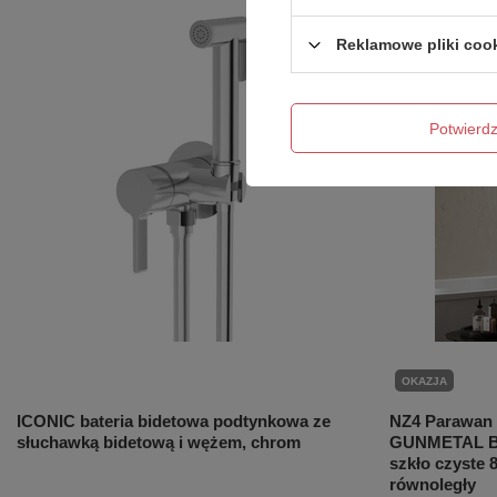
Reklamowe pliki coo
Potwier
OKAZJA
ICONIC bateria bidetowa podtynkowa ze
NZ4 Parawan
słuchawką bidetową i wężem, chrom
GUNMETAL BR
szkło czyste 
równoległy