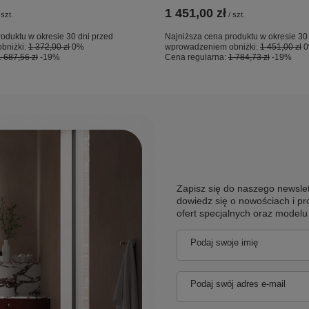
1 451,00 zł
szt.
/
szt.
oduktu w okresie 30 dni przed
Najniższa cena produktu w okresie 30
bniżki:
1 372,00 zł
0%
wprowadzeniem obniżki:
1 451,00 zł
1 687,56 zł
-19%
Cena regularna:
1 784,73 zł
-19%
Zapisz się do naszego newslet
dowiedz się o nowościach i pr
ofert specjalnych oraz model
Podaj swoje imię
Podaj swój adres e-mail