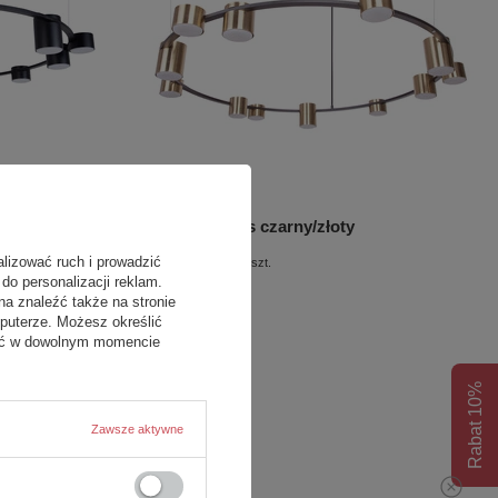
KODO 12 zwis czarny/złoty
2 150,00 zł
alizować ruch i prowadzić
/
szt.
do personalizacji reklam.
na znaleźć także na stronie
puterze. Możesz określić
fać w dowolnym momencie
Rabat 10%
Zawsze aktywne