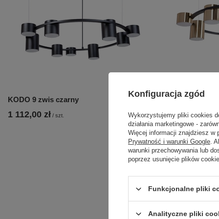
Konfiguracja zgód
KODO 9 zwis czarny
KODO 9 czarn
1 112,00 zł
1 670,00 zł
Wykorzystujemy pliki cookies d
/
szt.
/
działania marketingowe - zarówn
Więcej informacji znajdziesz w
Prywatność i warunki Google
. 
warunki przechowywania lub do
poprzez usunięcie plików cooki
Funkcjonalne pliki 
Analityczne pliki coo