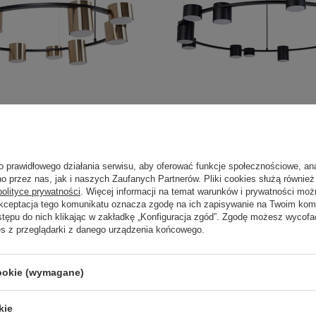
y/złoty
KODO 12 zwis czarny
1 432,00 zł
o prawidłowego działania serwisu, aby oferować funkcje społecznościowe, an
szt.
/
szt.
o przez nas, jak i naszych Zaufanych Partnerów. Pliki cookies służą również 
polityce prywatności
. Więcej informacji na temat warunków i prywatności moż
Akceptacja tego komunikatu oznacza zgodę na ich zapisywanie na Twoim kom
stępu do nich klikając w zakładkę „Konfiguracja zgód”. Zgodę możesz wyco
es z przeglądarki z danego urządzenia końcowego.
Polecamy
cookie (wymagane)
kie