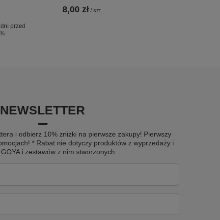
8,00 zł
/
szt.
 dni przed
0%
NEWSLETTER
tera i odbierz 10% zniżki na pierwsze zakupy! Pierwszy
omocjach! * Rabat nie dotyczy produktów z wyprzedaży i
u GOYA i zestawów z nim stworzonych