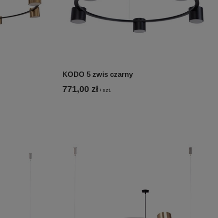
KODO 5 zwis czarny
771,00 zł
/
szt.