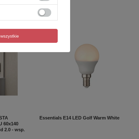
wszystkie
STA
Essentials E14 LED Golf Warm White
 60x140
d 2.0 - wsp.