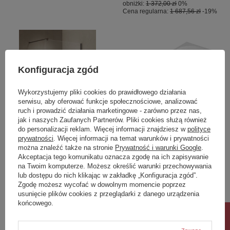
obniżki:
1 372,00 zł
0%
Cena regularna:
1 687,56 zł
-19%
Konfiguracja zgód
Wykorzystujemy pliki cookies do prawidłowego działania
serwisu, aby oferować funkcje społecznościowe, analizować
ruch i prowadzić działania marketingowe - zarówno przez nas,
jak i naszych Zaufanych Partnerów. Pliki cookies służą również
OKAZJA
do personalizacji reklam. Więcej informacji znajdziesz w
polityce
prywatności
. Więcej informacji na temat warunków i prywatności
NZ4 Parawan nawannowy
VIVA R MONOLITH wanna
można znaleźć także na stronie
Prywatność i warunki Google
.
NESTA GUNMETAL
wolnostojąca przyścienna
Akceptacja tego komunikatu oznacza zgodę na ich zapisywanie
BRUSHED stały U 60x140
180x75x60cm, biały
na Twoim komputerze. Możesz określić warunki przechowywania
szkło czyste 8mm Active
lub dostępu do nich klikając w zakładkę „Konfiguracja zgód”.
Shield 2.0 - wsp.
Zgodę możesz wycofać w dowolnym momencie poprzez
równoległy
usunięcie plików cookies z przeglądarki z danego urządzenia
końcowego.
1 451,00 zł
7 563,60 zł
/
szt.
/
szt.
Najniższa cena produktu w okresie