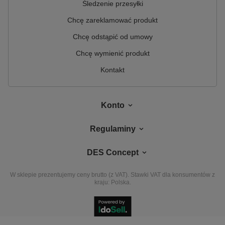
Śledzenie przesyłki
Chcę zareklamować produkt
Chcę odstąpić od umowy
Chcę wymienić produkt
Kontakt
Konto
Regulaminy
DES Concept
W sklepie prezentujemy ceny brutto (z VAT).
Stawki VAT dla konsumentów z
kraju:
Polska
.