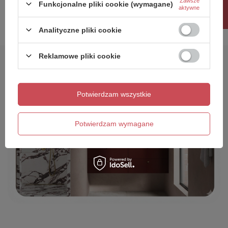
Rabat 10%
Zawsze
30 dni przed wprowadzeniem
Funkcjonalne pliki cookie (wymagane)
aktywne
obniżki:
1 451,00 zł
0%
Cena regularna:
1 784,73 zł
-19%
Analityczne pliki cookie
Reklamowe pliki cookie
Potwierdzam wszystkie
Potwierdzam wymagane