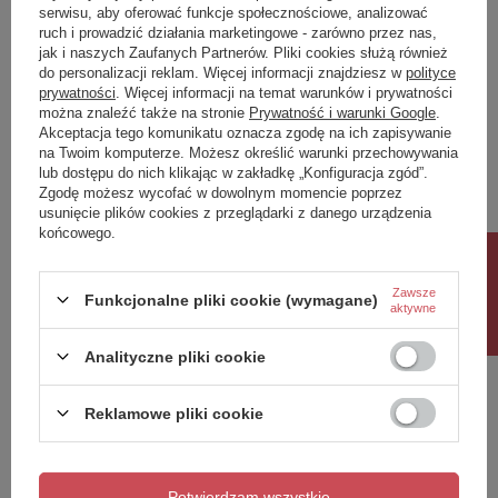
ICONIC bateria bidetowa
NZ4 Parawan nawannowy
serwisu, aby oferować funkcje społecznościowe, analizować
podtynkowa ze słuchawką
NESTA GUNMETAL
ruch i prowadzić działania marketingowe - zarówno przez nas,
bidetową i wężem, chrom
BRUSHED stały U 50x140
jak i naszych Zaufanych Partnerów. Pliki cookies służą również
szkło czyste 8mm Active
do personalizacji reklam. Więcej informacji znajdziesz w
polityce
Shield 2.0 - wsp.
prywatności
. Więcej informacji na temat warunków i prywatności
równoległy
można znaleźć także na stronie
Prywatność i warunki Google
.
Akceptacja tego komunikatu oznacza zgodę na ich zapisywanie
579,70 zł
1 372,00 zł
/
szt.
/
szt.
na Twoim komputerze. Możesz określić warunki przechowywania
lub dostępu do nich klikając w zakładkę „Konfiguracja zgód”.
Najniższa cena produktu w okresie
Zgodę możesz wycofać w dowolnym momencie poprzez
30 dni przed wprowadzeniem
usunięcie plików cookies z przeglądarki z danego urządzenia
obniżki:
1 372,00 zł
0%
Cena regularna:
1 687,56 zł
-19%
końcowego.
Rabat 10%
Zawsze
Funkcjonalne pliki cookie (wymagane)
aktywne
Analityczne pliki cookie
Reklamowe pliki cookie
OKAZJA
Potwierdzam wszystkie