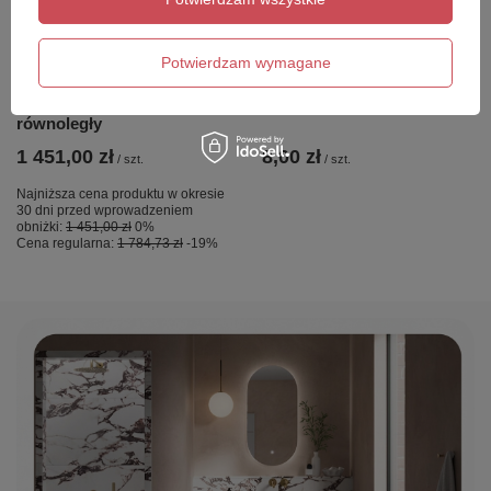
NZ4 Parawan nawannowy
Essentials E14 LED Golf
NESTA GUNMETAL
Warm White
BRUSHED stały U 60x140
Potwierdzam wymagane
szkło czyste 8mm Active
Shield 2.0 - wsp.
równoległy
1 451,00 zł
8,00 zł
/
szt.
/
szt.
Najniższa cena produktu w okresie
30 dni przed wprowadzeniem
obniżki:
1 451,00 zł
0%
Cena regularna:
1 784,73 zł
-19%