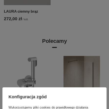
LAURA ciemny brąz
272,00 zł
/
szt.
Polecamy
Konfiguracja zgód
OKAZJA
Wykorzystujemy pliki cookies do prawidłowego działania