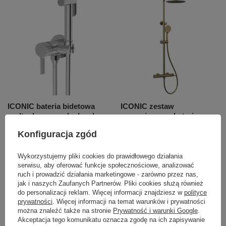
ICONIC bateria bidetowa
ICONIC zestaw
podtynkowa ze słuchawką
prysznicowy z baterią
bidetową i wężem, chrom
dźwigniową, złoty mat
Konfiguracja zgód
579,70 zł
1 825,80 zł
/
szt.
/
szt.
Wykorzystujemy pliki cookies do prawidłowego działania
serwisu, aby oferować funkcje społecznościowe, analizować
ruch i prowadzić działania marketingowe - zarówno przez nas,
jak i naszych Zaufanych Partnerów. Pliki cookies służą również
do personalizacji reklam. Więcej informacji znajdziesz w
polityce
prywatności
. Więcej informacji na temat warunków i prywatności
można znaleźć także na stronie
Prywatność i warunki Google
.
Akceptacja tego komunikatu oznacza zgodę na ich zapisywanie