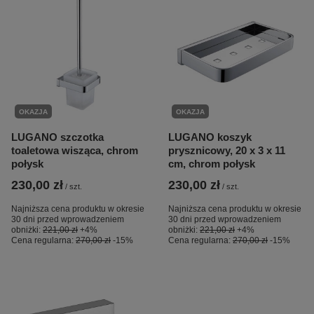
OKAZJA
OKAZJA
LUGANO szczotka
LUGANO koszyk
toaletowa wisząca, chrom
prysznicowy, 20 x 3 x 11
połysk
cm, chrom połysk
230,00 zł
230,00 zł
/
szt.
/
szt.
Najniższa cena produktu w okresie
Najniższa cena produktu w okresie
30 dni przed wprowadzeniem
30 dni przed wprowadzeniem
obniżki:
221,00 zł
+4%
obniżki:
221,00 zł
+4%
Cena regularna:
270,00 zł
-15%
Cena regularna:
270,00 zł
-15%