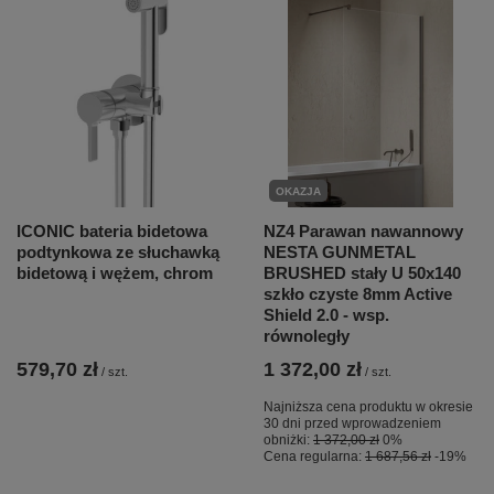
OKAZJA
ICONIC bateria bidetowa
NZ4 Parawan nawannowy
podtynkowa ze słuchawką
NESTA GUNMETAL
bidetową i wężem, chrom
BRUSHED stały U 50x140
szkło czyste 8mm Active
Shield 2.0 - wsp.
równoległy
579,70 zł
1 372,00 zł
/
szt.
/
szt.
Najniższa cena produktu w okresie
30 dni przed wprowadzeniem
obniżki:
1 372,00 zł
0%
Cena regularna:
1 687,56 zł
-19%