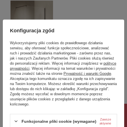
Konfiguracja zgód
Wykorzystujemy pliki cookies do prawidłowego działania
serwisu, aby oferować funkcje społecznościowe, analizować
ruch i prowadzić działania marketingowe - zarówno przez nas,
OKAZJA
jak i naszych Zaufanych Partnerów. Pliki cookies służą również
NZ4 Parawan nawannowy
Essentials E14 LED Golf
do personalizacji reklam. Więcej informacji znajdziesz w
polityce
prywatności
. Więcej informacji na temat warunków i prywatności
NESTA GUNMETAL
Warm White
można znaleźć także na stronie
Prywatność i warunki Google
.
BRUSHED stały U 60x140
Akceptacja tego komunikatu oznacza zgodę na ich zapisywanie
szkło czyste 8mm Active
na Twoim komputerze. Możesz określić warunki przechowywania
Shield 2.0 - wsp.
lub dostępu do nich klikając w zakładkę „Konfiguracja zgód”.
równoległy
Zgodę możesz wycofać w dowolnym momencie poprzez
1 451,00 zł
8,00 zł
usunięcie plików cookies z przeglądarki z danego urządzenia
/
szt.
/
szt.
końcowego.
Najniższa cena produktu w okresie
Rabat 10%
30 dni przed wprowadzeniem
obniżki:
1 451,00 zł
0%
Zawsze
Funkcjonalne pliki cookie (wymagane)
Cena regularna:
1 784,73 zł
-19%
aktywne