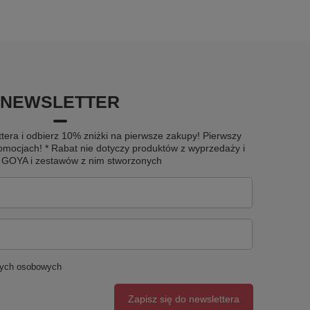
NEWSLETTER
tera i odbierz 10% zniżki na pierwsze zakupy! Pierwszy
omocjach! * Rabat nie dotyczy produktów z wyprzedaży i
u GOYA i zestawów z nim stworzonych
nych osobowych
Zapisz się do newslettera