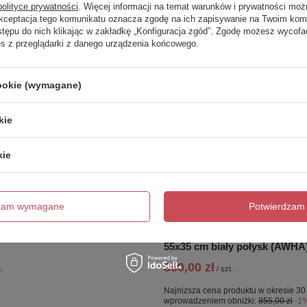
polityce prywatności
. Więcej informacji na temat warunków i prywatności moż
Akceptacja tego komunikatu oznacza zgodę na ich zapisywanie na Twoim kom
stępu do nich klikając w zakładkę „Konfiguracja zgód”. Zgodę możesz wyco
es z przeglądarki z danego urządzenia końcowego.
cookie (wymagane)
kie
kie
dzam wymagane
Potwierdzam 
PROMOCJA
a wpuszczana owalna 46x33
FEELING Umywalka slim nabl
55x35 cm biały połysk (AWHA
850,00 zł
.
/
szt.
Najniższa cena produktu w okresie 30
wprowadzeniem obniżki:
855,00 zł
-1