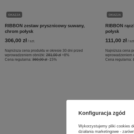
OKAZJA
OKAZJA
RIBBON zestaw prysznicowy suwany,
RIBBON rączk
chrom połysk
połysk
306,00 zł
111,00 zł
/
szt.
/
szt
Najniższa cena produktu w okresie 30 dni przed
Najniższa cena p
wprowadzeniem obniżki:
281,00 zł
+8%
wprowadzeniem o
Cena regularna:
360,00 zł
-15%
Cena regularna:
Konfiguracja zgód
Wykorzystujemy pliki cookies d
działania marketingowe - zarówn