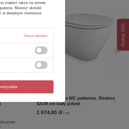
na znaleźć także na stronie
puterze. Możesz określić
fać w dowolnym momencie
Rabat 10%
Zawsze aktywne
wszystkie
atowa owalna
RESORT Miska WC podwiesz. Rimless
)
52x36 cm biały połysk
1 674,00 zł
/
szt.
 dni przed
%