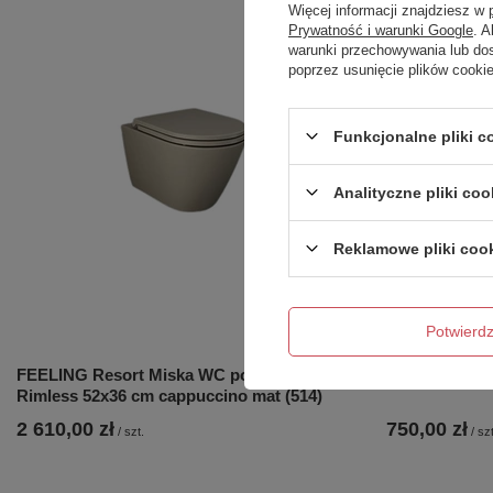
Więcej informacji znajdziesz w
Prywatność i warunki Google
. 
warunki przechowywania lub do
poprzez usunięcie plików cooki
Funkcjonalne pliki 
Analityczne pliki coo
Reklamowe pliki coo
Potwier
FEELING Resort Miska WC podwiesz.
Lily Umywalk
Rimless 52x36 cm cappuccino mat (514)
2 610,00 zł
750,00 zł
/
szt.
/
szt