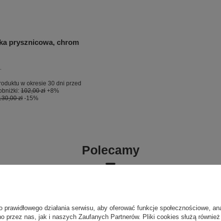
a prysznicowa, chrom
.
roduktu w okresie 30 dni przed
bniżki:
102,00 zł
+8%
130,00 zł
-15%
Polecamy
o prawidłowego działania serwisu, aby oferować funkcje społecznościowe, an
o przez nas, jak i naszych Zaufanych Partnerów. Pliki cookies służą również 