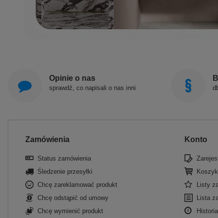
Opinie o nas
B
sprawdź, co napisali o nas inni
d
Zamówienia
Konto
Status zamówienia
Zarejest
Śledzenie przesyłki
Koszyk
Chcę zareklamować produkt
Listy 
Chcę odstąpić od umowy
Lista z
Chcę wymienić produkt
Historia