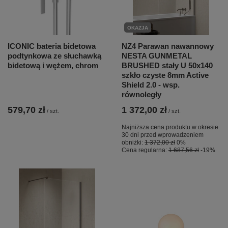
OKAZJA
ICONIC bateria bidetowa
NZ4 Parawan nawannowy
podtynkowa ze słuchawką
NESTA GUNMETAL
bidetową i wężem, chrom
BRUSHED stały U 50x140
szkło czyste 8mm Active
Shield 2.0 - wsp.
równoległy
579,70 zł
1 372,00 zł
/
szt.
/
szt.
Najniższa cena produktu w okresie
30 dni przed wprowadzeniem
obniżki:
1 372,00 zł
0%
Cena regularna:
1 687,56 zł
-19%