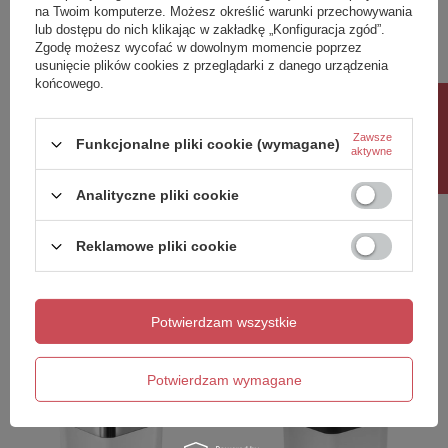
na Twoim komputerze. Możesz określić warunki przechowywania
lub dostępu do nich klikając w zakładkę „Konfiguracja zgód”.
Zgodę możesz wycofać w dowolnym momencie poprzez
usunięcie plików cookies z przeglądarki z danego urządzenia
końcowego.
Rabat 10%
Zawsze
Funkcjonalne pliki cookie (wymagane)
aktywne
Analityczne pliki cookie
SAMOA mydelniczka, szkło
SAMOA mydelniczka, szkło
Reklamowe pliki cookie
mleczne, chrom
mleczne, czarny mat
198,10 zł
231,20 zł
/
szt.
/
szt.
Potwierdzam wszystkie
Potwierdzam wymagane