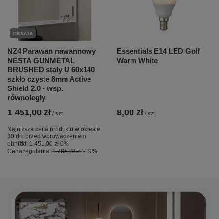
OKAZJA
NZ4 Parawan nawannowy
Essentials E14 LED Golf
NESTA GUNMETAL
Warm White
BRUSHED stały U 60x140
szkło czyste 8mm Active
Shield 2.0 - wsp.
równoległy
1 451,00 zł
8,00 zł
/
szt.
/
szt.
Najniższa cena produktu w okresie
30 dni przed wprowadzeniem
obniżki:
1 451,00 zł
0%
Cena regularna:
1 784,73 zł
-19%