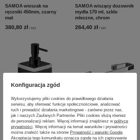
SAMOA wieszak na
SAMOA wiszący dozownik
ręczniki 450mm, czarny
mydła 170 ml, szkło
mat
mleczne, chrom
380,80 zł
264,40 zł
/
szt.
/
szt.
Konfiguracja zgód
Wykorzystujemy pliki cookies do prawidłowego działania
serwisu, aby oferować funkcje społecznościowe, analizować
ruch i prowadzić działania marketingowe - zarówno przez nas,
SAMOA wiszący dozownik
SAMOA wieszak na
jak i naszych Zaufanych Partnerów. Pliki cookies służą również
mydła 170ml, szkło
ręczniki 300mm, chrom
do personalizacji reklam. Więcej informacji znajdziesz w
polityce
mleczne, czarny mat
prywatności
. Więcej informacji na temat warunków i prywatności
297,50 zł
244,95 zł
można znaleźć także na stronie
Prywatność i warunki Google
.
/
szt.
/
szt.
Akceptacja tego komunikatu oznacza zgodę na ich zapisywanie