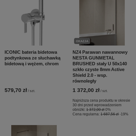
OKAZJA
ICONIC bateria bidetowa
NZ4 Parawan nawannowy
podtynkowa ze słuchawką
NESTA GUNMETAL
bidetową i wężem, chrom
BRUSHED stały U 50x140
szkło czyste 8mm Active
Shield 2.0 - wsp.
równoległy
579,70 zł
1 372,00 zł
/
szt.
/
szt.
Najniższa cena produktu w okresie
30 dni przed wprowadzeniem
obniżki:
1 372,00 zł
0%
Cena regularna:
1 687,56 zł
-19%