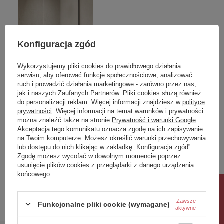
Konfiguracja zgód
Wykorzystujemy pliki cookies do prawidłowego działania
serwisu, aby oferować funkcje społecznościowe, analizować
OKAZJA
ruch i prowadzić działania marketingowe - zarówno przez nas,
NZ4 Parawan nawannowy
Essentials E14 LED Golf
jak i naszych Zaufanych Partnerów. Pliki cookies służą również
NESTA GUNMETAL
Warm White
do personalizacji reklam. Więcej informacji znajdziesz w
polityce
prywatności
. Więcej informacji na temat warunków i prywatności
BRUSHED stały U 60x140
można znaleźć także na stronie
Prywatność i warunki Google
.
szkło czyste 8mm Active
Akceptacja tego komunikatu oznacza zgodę na ich zapisywanie
Shield 2.0 - wsp.
na Twoim komputerze. Możesz określić warunki przechowywania
równoległy
lub dostępu do nich klikając w zakładkę „Konfiguracja zgód”.
1 451,00 zł
8,00 zł
Zgodę możesz wycofać w dowolnym momencie poprzez
/
szt.
/
szt.
usunięcie plików cookies z przeglądarki z danego urządzenia
Najniższa cena produktu w okresie
końcowego.
30 dni przed wprowadzeniem
Rabat 10%
obniżki:
1 451,00 zł
0%
Cena regularna:
1 784,73 zł
-19%
Zawsze
Funkcjonalne pliki cookie (wymagane)
aktywne