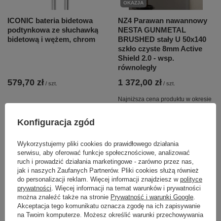
OKAZJA
ICONIC bateria bidetowa
NZ4 Parawan nawannowy
podtynkowa ze słuchawką
NESTA GUNMETAL
bidetową i wężem, chrom
BRUSHED stały U 50x140
szkło czyste 8mm Active
Shield 2.0 - wsp.
równoległy
579,70 zł
1 372,00 zł
/
szt.
/
szt.
Najniższa cena produktu w okresie
30 dni przed wprowadzeniem
obniżki:
1 372,00 zł
0%
Konfiguracja zgód
Cena regularna:
1 687,56 zł
-19%
Wykorzystujemy pliki cookies do prawidłowego działania
serwisu, aby oferować funkcje społecznościowe, analizować
ruch i prowadzić działania marketingowe - zarówno przez nas,
jak i naszych Zaufanych Partnerów. Pliki cookies służą również
do personalizacji reklam. Więcej informacji znajdziesz w
polityce
prywatności
. Więcej informacji na temat warunków i prywatności
można znaleźć także na stronie
Prywatność i warunki Google
.
Akceptacja tego komunikatu oznacza zgodę na ich zapisywanie
na Twoim komputerze. Możesz określić warunki przechowywania