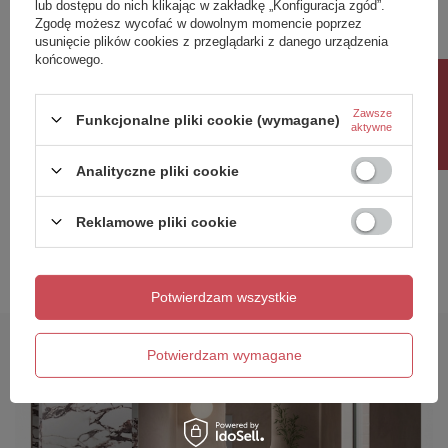
lub dostępu do nich klikając w zakładkę „Konfiguracja zgód”.
OKAZJA
Zgodę możesz wycofać w dowolnym momencie poprzez
usunięcie plików cookies z przeglądarki z danego urządzenia
NZ4 Parawan nawannowy
Essentials E14 LED Golf
końcowego.
NESTA GUNMETAL
Warm White
Rabat 10%
BRUSHED stały U 60x140
szkło czyste 8mm Active
Zawsze
Funkcjonalne pliki cookie (wymagane)
aktywne
Shield 2.0 - wsp.
równoległy
Analityczne pliki cookie
1 451,00 zł
8,00 zł
/
szt.
/
szt.
Najniższa cena produktu w okresie
Reklamowe pliki cookie
30 dni przed wprowadzeniem
obniżki:
1 451,00 zł
0%
Cena regularna:
1 784,73 zł
-19%
Potwierdzam wszystkie
Potwierdzam wymagane