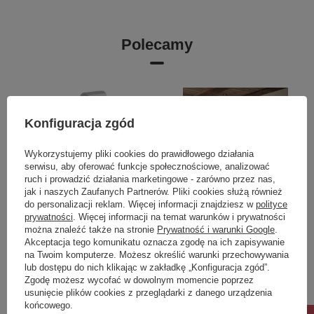
Polecamy
Konfiguracja zgód
Wykorzystujemy pliki cookies do prawidłowego działania
serwisu, aby oferować funkcje społecznościowe, analizować
ruch i prowadzić działania marketingowe - zarówno przez nas,
jak i naszych Zaufanych Partnerów. Pliki cookies służą również
do personalizacji reklam. Więcej informacji znajdziesz w
polityce
prywatności
. Więcej informacji na temat warunków i prywatności
OKAZJA
można znaleźć także na stronie
Prywatność i warunki Google
.
Akceptacja tego komunikatu oznacza zgodę na ich zapisywanie
ICONIC bateria bidetowa
NZ4 Parawan nawannowy
na Twoim komputerze. Możesz określić warunki przechowywania
podtynkowa ze słuchawką
NESTA GUNMETAL
lub dostępu do nich klikając w zakładkę „Konfiguracja zgód”.
bidetową i wężem, chrom
BRUSHED stały U 90x140
Zgodę możesz wycofać w dowolnym momencie poprzez
szkło czyste 8mm Active
usunięcie plików cookies z przeglądarki z danego urządzenia
Shield 2.0 - WSPORNIK
końcowego.
KĄTOWY