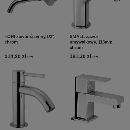
TORI zawór ścienny,1/2",
SMALL zawór
chrom
umywalkowy, 113mm,
chrom
214,20 zł
191,30 zł
/
szt.
/
szt.