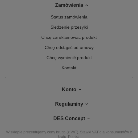
Zamówienia
Status zamówienia
Śledzenie przesyłki
Chcę zareklamować produkt
Chcę odstąpić od umowy
Chcę wymienić produkt
Kontakt
Konto
Regulaminy
DES Concept
W sklepie prezentujemy ceny brutto (z VAT).
Stawki VAT dla konsumentów z
kraju:
Polska
.