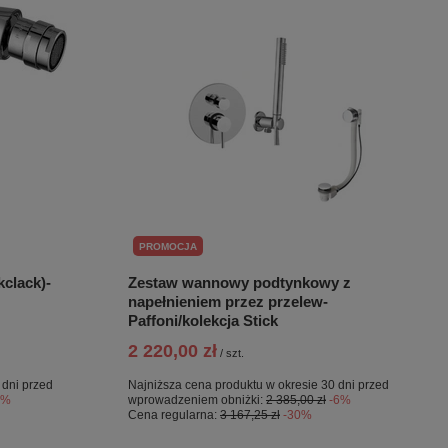
PROMOCJA
kclack)-
Zestaw wannowy podtynkowy z
napełnieniem przez przelew-
Paffoni/kolekcja Stick
2 220,00 zł
/
szt.
 dni przed
Najniższa cena produktu w okresie 30 dni przed
1%
wprowadzeniem obniżki:
2 385,00 zł
-6%
Cena regularna:
3 167,25 zł
-30%