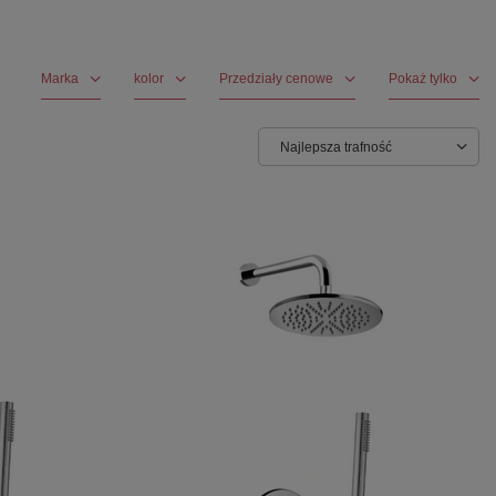
Marka
kolor
Przedziały cenowe
Pokaż tylko
Najlepsza trafność