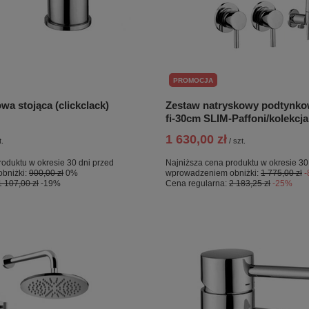
PROMOCJA
owa stojąca (clickclack)
Zestaw natryskowy podtynk
fi-30cm SLIM-Paffoni/kolekcja
1 630,00 zł
t.
/
szt.
roduktu w okresie 30 dni przed
Najniższa cena produktu w okresie 30
bniżki:
900,00 zł
0%
wprowadzeniem obniżki:
1 775,00 zł
1 107,00 zł
-19%
Cena regularna:
2 183,25 zł
-25%