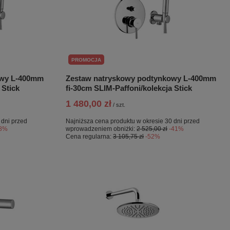
PROMOCJA
owy L-400mm
Zestaw natryskowy podtynkowy L-400mm
 Stick
fi-30cm SLIM-Paffoni/kolekcja Stick
1 480,00 zł
/
szt.
 dni przed
Najniższa cena produktu w okresie 30 dni przed
-8%
wprowadzeniem obniżki:
2 525,00 zł
-41%
Cena regularna:
3 105,75 zł
-52%