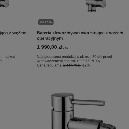
OKAZJA
jąca z wężem
Bateria zlewozmywakowa stojąca z wężem
operacyjnym
1 990,00 zł
/
szt.
 dni przed
Najniższa cena produktu w okresie 30 dni przed
0%
wprowadzeniem obniżki:
1 990,00 zł
0%
Cena regularna:
2 447,70 zł
-19%