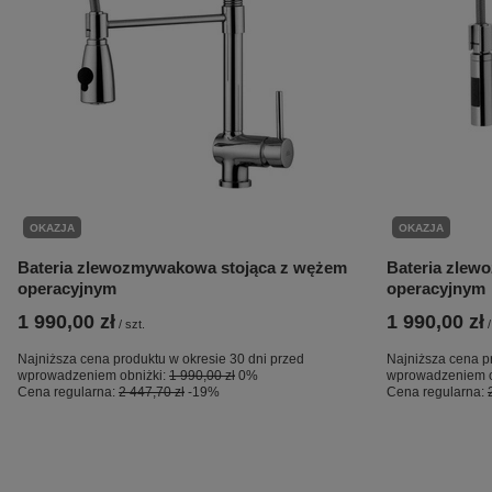
OKAZJA
OKAZJA
Bateria zlewozmywakowa stojąca z wężem
Bateria zlew
operacyjnym
operacyjnym
1 990,00 zł
1 990,00 zł
/
szt.
/
Najniższa cena produktu w okresie 30 dni przed
Najniższa cena p
wprowadzeniem obniżki:
1 990,00 zł
0%
wprowadzeniem o
Cena regularna:
2 447,70 zł
-19%
Cena regularna: