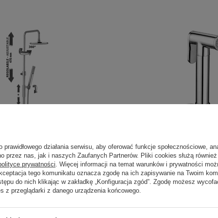
o prawidłowego działania serwisu, aby oferować funkcje społecznościowe, an
o przez nas, jak i naszych Zaufanych Partnerów. Pliki cookies służą również 
polityce prywatności
. Więcej informacji na temat warunków i prywatności moż
Akceptacja tego komunikatu oznacza zgodę na ich zapisywanie na Twoim kom
stępu do nich klikając w zakładkę „Konfiguracja zgód”. Zgodę możesz wyco
es z przeglądarki z danego urządzenia końcowego.
PROMOCJA
NASZ BESTSELLER
ryskowa MASTER PLUS-
Bateria bidetowa podtynkow