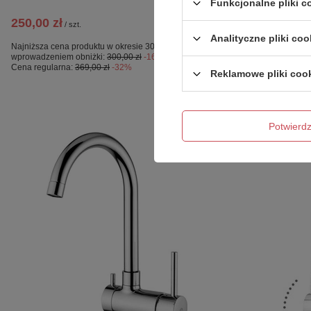
Paffoni/kolekc
Funkcjonalne pliki 
250,00 zł
2 100,00 zł
/
szt.
/
Analityczne pliki coo
Najniższa cena produktu w okresie 30 dni przed
Najniższa cena p
wprowadzeniem obniżki:
300,00 zł
-16%
wprowadzeniem o
Cena regularna:
369,00 zł
-32%
Cena regularna:
Reklamowe pliki coo
Potwier