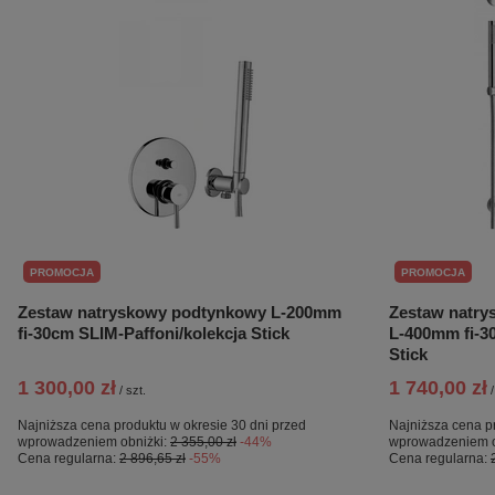
PROMOCJA
PROMOCJA
Zestaw natryskowy podtynkowy L-200mm
Zestaw natry
fi-30cm SLIM-Paffoni/kolekcja Stick
L-400mm fi-3
Stick
1 300,00 zł
1 740,00 zł
/
szt.
/
Najniższa cena produktu w okresie 30 dni przed
Najniższa cena p
wprowadzeniem obniżki:
2 355,00 zł
-44%
wprowadzeniem o
Cena regularna:
2 896,65 zł
-55%
Cena regularna: