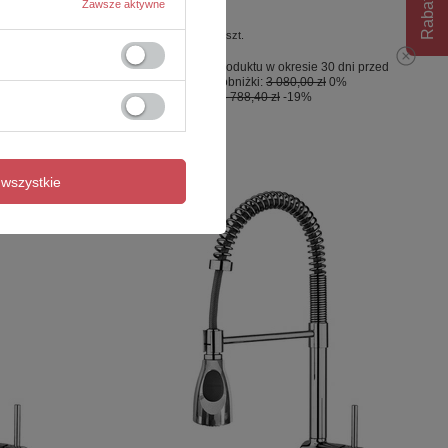
Rabat 10%
fi-22,5cm
Zawsze aktywne
3 080,00 zł
/
szt.
 dni przed
Najniższa cena produktu w okresie 30 dni przed
3%
wprowadzeniem obniżki:
3 080,00 zł
0%
Cena regularna:
3 788,40 zł
-19%
wszystkie