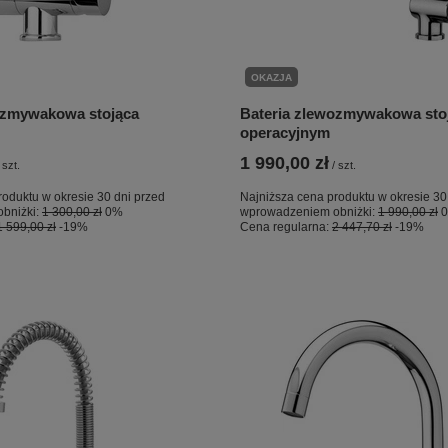
OKAZJA
ozmywakowa stojąca
Bateria zlewozmywakowa sto
operacyjnym
1 990,00 zł
szt.
/
szt.
roduktu w okresie 30 dni przed
Najniższa cena produktu w okresie 30
bniżki:
1 300,00 zł
0%
wprowadzeniem obniżki:
1 990,00 zł
1 599,00 zł
-19%
Cena regularna:
2 447,70 zł
-19%