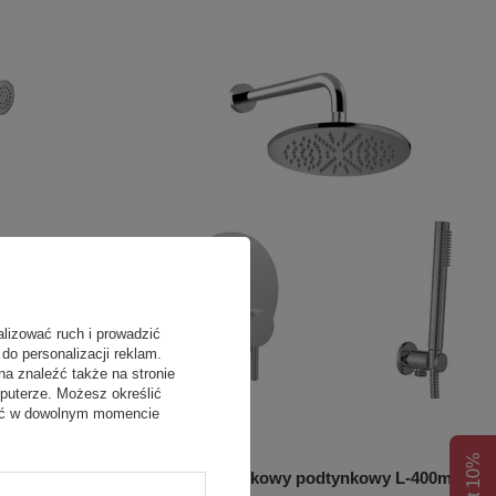
alizować ruch i prowadzić
do personalizacji reklam.
na znaleźć także na stronie
puterze. Możesz określić
fać w dowolnym momencie
OKAZJA
a z uchwytem-
Zestaw natryskowy podtynkowy L-400mm