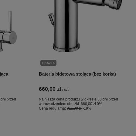
OKAZJA
jąca
Bateria bidetowa stojąca (bez korka)
660,00 zł
/
szt.
 dni przed
Najniższa cena produktu w okresie 30 dni przed
%
wprowadzeniem obniżki:
660,00 zł
0%
Cena regularna:
811,80 zł
-19%