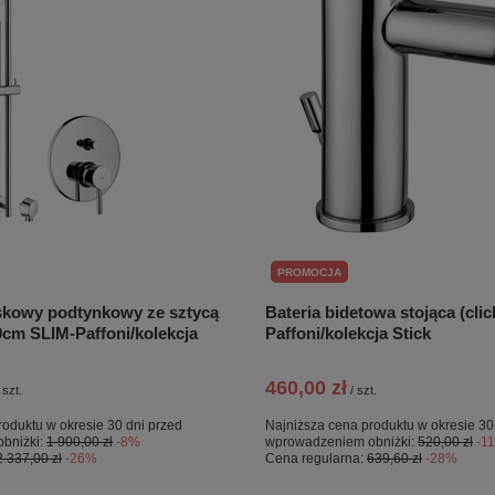
PROMOCJA
skowy podtynkowy ze sztycą
Bateria bidetowa stojąca (clic
0cm SLIM-Paffoni/kolekcja
Paffoni/kolekcja Stick
460,00 zł
szt.
/
szt.
roduktu w okresie 30 dni przed
Najniższa cena produktu w okresie 30
bniżki:
1 900,00 zł
-8%
wprowadzeniem obniżki:
520,00 zł
-1
2 337,00 zł
-26%
Cena regularna:
639,60 zł
-28%