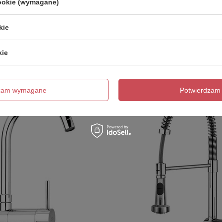
ja Stick
Paffoni/kolekcja Stick
cookie (wymagane)
430,00 zł
szt.
/
szt.
kie
roduktu w okresie 30 dni przed
Najniższa cena produktu w okresie 30
bniżki:
2 400,00 zł
-12%
wprowadzeniem obniżki:
560,00 zł
-2
2 952,00 zł
-29%
Cena regularna:
688,80 zł
-38%
kie
dzam wymagane
Potwierdzam 