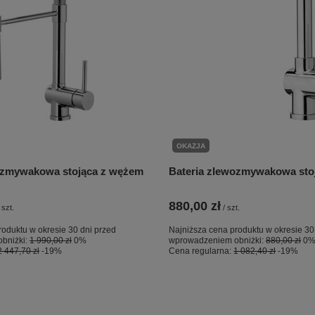
OKAZJA
ozmywakowa stojąca z wężem
Bateria zlewozmywakowa sto
880,00 zł
szt.
/
szt.
roduktu w okresie 30 dni przed
Najniższa cena produktu w okresie 30
bniżki:
1 990,00 zł
0%
wprowadzeniem obniżki:
880,00 zł
0
2 447,70 zł
-19%
Cena regularna:
1 082,40 zł
-19%